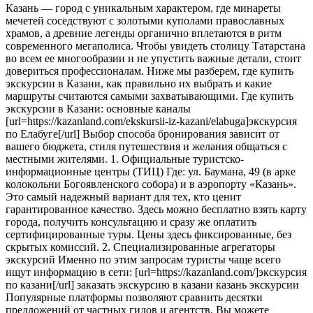
Казань — город с уникальным характером, где минареты
мечетей соседствуют с золотыми куполами православных
храмов, а древние легенды органично вплетаются в ритм
современного мегаполиса. Чтобы увидеть столицу Татарстана
во всем ее многообразии и не упустить важные детали, стоит
довериться профессионалам. Ниже мы разберем, где купить
экскурсии в Казани, как правильно их выбрать и какие
маршруты считаются самыми захватывающими. Где купить
экскурсии в Казани: основные каналы
[url=https://kazanland.com/ekskursii-iz-kazani/elabuga]экскурсия
по Елабуге[/url] Выбор способа бронирования зависит от
вашего бюджета, стиля путешествия и желания общаться с
местными жителями. 1. Официальные туристско-
информационные центры (ТИЦ) Где: ул. Баумана, 49 (в арке
колокольни Богоявленского собора) и в аэропорту «Казань».
Это самый надежный вариант для тех, кто ценит
гарантированное качество. Здесь можно бесплатно взять карту
города, получить консультацию и сразу же оплатить
сертифицированные туры. Цены здесь фиксированные, без
скрытых комиссий. 2. Специализированные агрегаторы
экскурсий Именно по этим запросам туристы чаще всего
ищут информацию в сети: [url=https://kazanland.com/]экскурсия
по казани[/url] заказать экскурсию в казани казань экскурсии
Популярные платформы позволяют сравнить десятки
предложений от частных гидов и агентств. Вы можете