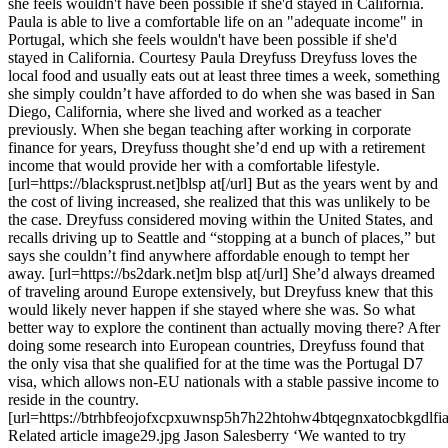
she feels wouldn't have been possible if she'd stayed in California.
Paula is able to live a comfortable life on an "adequate income" in
Portugal, which she feels wouldn't have been possible if she'd
stayed in California. Courtesy Paula Dreyfuss Dreyfuss loves the
local food and usually eats out at least three times a week, something
she simply couldn’t have afforded to do when she was based in San
Diego, California, where she lived and worked as a teacher
previously. When she began teaching after working in corporate
finance for years, Dreyfuss thought she’d end up with a retirement
income that would provide her with a comfortable lifestyle.
[url=https://blacksprust.net]blsp at[/url] But as the years went by and
the cost of living increased, she realized that this was unlikely to be
the case. Dreyfuss considered moving within the United States, and
recalls driving up to Seattle and “stopping at a bunch of places,” but
says she couldn’t find anywhere affordable enough to tempt her
away. [url=https://bs2dark.net]m blsp at[/url] She’d always dreamed
of traveling around Europe extensively, but Dreyfuss knew that this
would likely never happen if she stayed where she was. So what
better way to explore the continent than actually moving there? After
doing some research into European countries, Dreyfuss found that
the only visa that she qualified for at the time was the Portugal D7
visa, which allows non-EU nationals with a stable passive income to
reside in the country.
[url=https://btrhbfeojofxcpxuwnsp5h7h22htohw4btqegnxatocbkgdlfiaw
Related article image29.jpg Jason Salesberry ‘We wanted to try