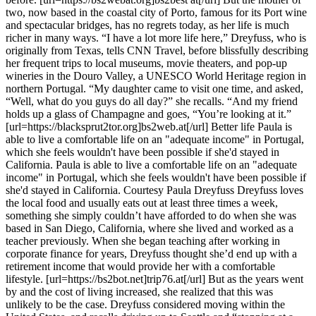
two, now based in the coastal city of Porto, famous for its Port wine
and spectacular bridges, has no regrets today, as her life is much
richer in many ways. “I have a lot more life here,” Dreyfuss, who is
originally from Texas, tells CNN Travel, before blissfully describing
her frequent trips to local museums, movie theaters, and pop-up
wineries in the Douro Valley, a UNESCO World Heritage region in
northern Portugal. “My daughter came to visit one time, and asked,
“Well, what do you guys do all day?” she recalls. “And my friend
holds up a glass of Champagne and goes, “You’re looking at it.”
[url=https://blacksprut2tor.org]bs2web.at[/url] Better life Paula is
able to live a comfortable life on an "adequate income" in Portugal,
which she feels wouldn't have been possible if she'd stayed in
California. Paula is able to live a comfortable life on an "adequate
income" in Portugal, which she feels wouldn't have been possible if
she'd stayed in California. Courtesy Paula Dreyfuss Dreyfuss loves
the local food and usually eats out at least three times a week,
something she simply couldn’t have afforded to do when she was
based in San Diego, California, where she lived and worked as a
teacher previously. When she began teaching after working in
corporate finance for years, Dreyfuss thought she’d end up with a
retirement income that would provide her with a comfortable
lifestyle. [url=https://bs2bot.net]trip76.at[/url] But as the years went
by and the cost of living increased, she realized that this was
unlikely to be the case. Dreyfuss considered moving within the