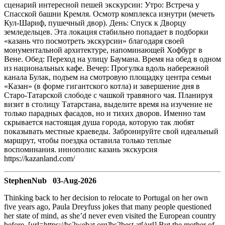
сценарий интересной пешей экскурсии: Утро: Встреча у
Спасской башни Кремля. Осмотр комплекса изнутри (мечеть
Кул-Шариф, пушечный двор). День: Спуск к Дворцу
земледельцев. Эта локация стабильно попадает в подборки
«казань что посмотреть экскурсии» благодаря своей
монументальной архитектуре, напоминающей Хофбург в
Вене. Обед: Переход на улицу Баумана. Время на обед в одном
из национальных кафе. Вечер: Прогулка вдоль набережной
канала Булак, подъем на смотровую площадку центра семьи
«Казан» (в форме гигантского котла) и завершение дня в
Старо-Татарской слободе с чашкой травяного чая. Планируя
визит в столицу Татарстана, выделите время на изучение не
только парадных фасадов, но и тихих дворов. Именно там
скрывается настоящая душа города, которую так любят
показывать местные краеведы. Забронируйте свой идеальный
маршрут, чтобы поездка оставила только теплые
воспоминания. иннополис казань экскурсия
https://kazanland.com/
StephenNub 03-Aug-2026
Thinking back to her decision to relocate to Portugal on her own
five years ago, Paula Dreyfuss jokes that many people questioned
her state of mind, as she’d never even visited the European country
before. [url=https://bs2webat.org]bs2best at[/url] But the mother of