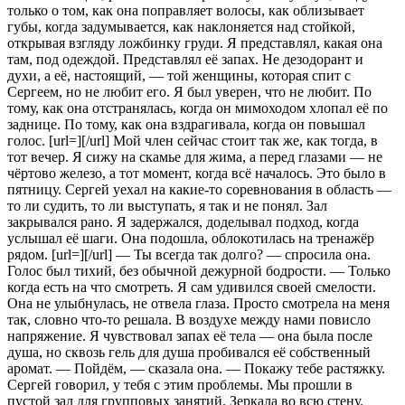
только о том, как она поправляет волосы, как облизывает
губы, когда задумывается, как наклоняется над стойкой,
открывая взгляду ложбинку груди. Я представлял, какая она
там, под одеждой. Представлял её запах. Не дезодорант и
духи, а её, настоящий, — той женщины, которая спит с
Сергеем, но не любит его. Я был уверен, что не любит. По
тому, как она отстранялась, когда он мимоходом хлопал её по
заднице. По тому, как она вздрагивала, когда он повышал
голос. [url=][/url] Мой член сейчас стоит так же, как тогда, в
тот вечер. Я сижу на скамье для жима, а перед глазами — не
чёртово железо, а тот момент, когда всё началось. Это было в
пятницу. Сергей уехал на какие-то соревнования в область —
то ли судить, то ли выступать, я так и не понял. Зал
закрывался рано. Я задержался, доделывал подход, когда
услышал её шаги. Она подошла, облокотилась на тренажёр
рядом. [url=][/url] — Ты всегда так долго? — спросила она.
Голос был тихий, без обычной дежурной бодрости. — Только
когда есть на что смотреть. Я сам удивился своей смелости.
Она не улыбнулась, не отвела глаза. Просто смотрела на меня
так, словно что-то решала. В воздухе между нами повисло
напряжение. Я чувствовал запах её тела — она была после
душа, но сквозь гель для душа пробивался её собственный
аромат. — Пойдём, — сказала она. — Покажу тебе растяжку.
Сергей говорил, у тебя с этим проблемы. Мы прошли в
пустой зал для групповых занятий. Зеркала во всю стену.