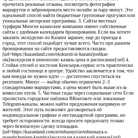
прочитать реальные отзывы, посмотреть фотографии
маршрутов и забронировать место онлайн за пару минут. Это
идеальный способ найти бюджетные групповые прогулки или
уникальные авторские программы. 3. Сайты местных
турфирм Многие казанские компании имеют собственные
сайты с удобным календарем бронирования. Если вы хотите
заказать экскурсию по Казани заранее, еще до приезда в
город, этот способ подойдет лучше всего. Часто при раннем
бронировании на сайте предоставляются скидки.
[url=https://kazanland.com/ekskursii-iz-kazani/joshkar-
ola]экскурсия в иннополис казань цена и расписание[/url] 4.
Стойки отелей и хостелов Консьерж-сервис есть практически
в любой гостинице в центре. Удобство заключается в том, что
вам никуда не нужно идти — достаточно спуститься на
ресепшен. Минус — выбор обычно ограничен 2–3
стандартными маршрутами, а цена может быть выше из-за
комиссии отеля. 5. Частные гиды через социальные сети Если
пролистать городские паблики ВКонтакте или локальные
Telegram-каналы, можно найти предложения напрямую от
жителей. Этот путь позволяет договориться об
индивидуальном графике и нестандартной программе, но
требует осторожности: всегда просите предоплату только
через безопасную сделку площадки.
[url=https://kazanland.com/avtobusnye/avtobusnaya-s-
poseshcheniem-kremlya]экскурсия казанский кремль[/url]