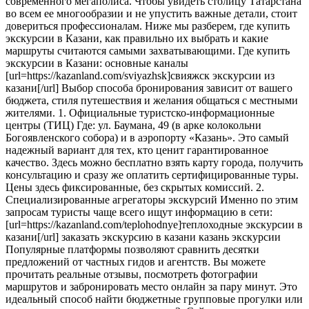
современного мегаполиса. Чтобы увидеть столицу Татарстана
во всем ее многообразии и не упустить важные детали, стоит
довериться профессионалам. Ниже мы разберем, где купить
экскурсии в Казани, как правильно их выбрать и какие
маршруты считаются самыми захватывающими. Где купить
экскурсии в Казани: основные каналы
[url=https://kazanland.com/sviyazhsk]свияжск экскурсии из
казани[/url] Выбор способа бронирования зависит от вашего
бюджета, стиля путешествия и желания общаться с местными
жителями. 1. Официальные туристско-информационные
центры (ТИЦ) Где: ул. Баумана, 49 (в арке колокольни
Богоявленского собора) и в аэропорту «Казань». Это самый
надежный вариант для тех, кто ценит гарантированное
качество. Здесь можно бесплатно взять карту города, получить
консультацию и сразу же оплатить сертифицированные туры.
Цены здесь фиксированные, без скрытых комиссий. 2.
Специализированные агрегаторы экскурсий Именно по этим
запросам туристы чаще всего ищут информацию в сети:
[url=https://kazanland.com/teplohodnye]теплоходные экскурсии в
казани[/url] заказать экскурсию в казани казань экскурсии
Популярные платформы позволяют сравнить десятки
предложений от частных гидов и агентств. Вы можете
прочитать реальные отзывы, посмотреть фотографии
маршрутов и забронировать место онлайн за пару минут. Это
идеальный способ найти бюджетные групповые прогулки или