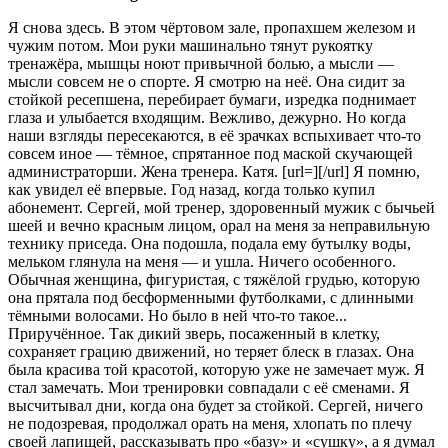
Я снова здесь. В этом чёртовом зале, пропахшем железом и
чужим потом. Мои руки машинально тянут рукоятку
тренажёра, мышцы ноют привычной болью, а мысли —
мысли совсем не о спорте. Я смотрю на неё. Она сидит за
стойкой ресепшена, перебирает бумаги, изредка поднимает
глаза и улыбается входящим. Вежливо, дежурно. Но когда
наши взгляды пересекаются, в её зрачках вспыхивает что-то
совсем иное — тёмное, спрятанное под маской скучающей
администраторши. Жена тренера. Катя. [url=][/url] Я помню,
как увидел её впервые. Год назад, когда только купил
абонемент. Сергей, мой тренер, здоровенный мужик с бычьей
шеей и вечно красным лицом, орал на меня за неправильную
технику приседа. Она подошла, подала ему бутылку воды,
мельком глянула на меня — и ушла. Ничего особенного.
Обычная женщина, фигуристая, с тяжёлой грудью, которую
она прятала под бесформенными футболками, с длинными
тёмными волосами. Но было в ней что-то такое...
Приручённое. Так дикий зверь, посаженный в клетку,
сохраняет грацию движений, но теряет блеск в глазах. Она
была красива той красотой, которую уже не замечает муж. Я
стал замечать. Мои тренировки совпадали с её сменами. Я
высчитывал дни, когда она будет за стойкой. Сергей, ничего
не подозревая, продолжал орать на меня, хлопать по плечу
своей лапищей, рассказывать про «базу» и «сушку», а я думал