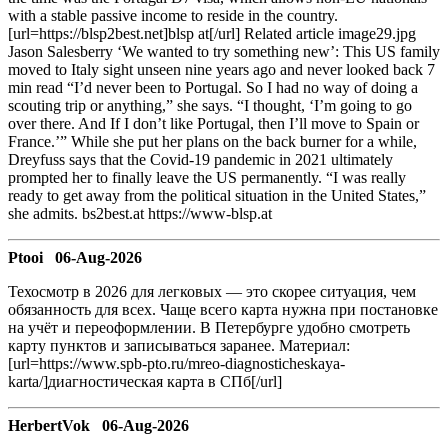
with a stable passive income to reside in the country.
[url=https://blsp2best.net]blsp at[/url] Related article image29.jpg
Jason Salesberry ‘We wanted to try something new’: This US family
moved to Italy sight unseen nine years ago and never looked back 7
min read “I’d never been to Portugal. So I had no way of doing a
scouting trip or anything,” she says. “I thought, ‘I’m going to go
over there. And If I don’t like Portugal, then I’ll move to Spain or
France.’” While she put her plans on the back burner for a while,
Dreyfuss says that the Covid-19 pandemic in 2021 ultimately
prompted her to finally leave the US permanently. “I was really
ready to get away from the political situation in the United States,”
she admits. bs2best.at https://www-blsp.at
Ptooi 06-Aug-2026
Техосмотр в 2026 для легковых — это скорее ситуация, чем
обязанность для всех. Чаще всего карта нужна при постановке
на учёт и переоформлении. В Петербурге удобно смотреть
карту пунктов и записываться заранее. Материал:
[url=https://www.spb-pto.ru/mreo-diagnosticheskaya-
karta/]диагностическая карта в СПб[/url]
HerbertVok 06-Aug-2026