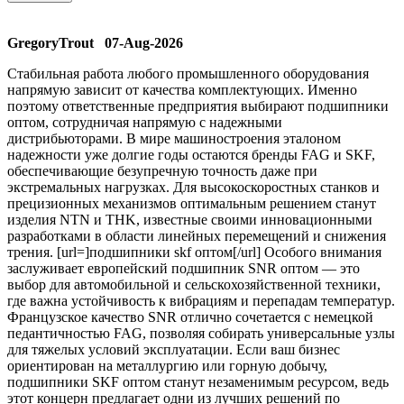
GregoryTrout 07-Aug-2026
Стабильная работа любого промышленного оборудования
напрямую зависит от качества комплектующих. Именно
поэтому ответственные предприятия выбирают подшипники
оптом, сотрудничая напрямую с надежными
дистрибьюторами. В мире машиностроения эталоном
надежности уже долгие годы остаются бренды FAG и SKF,
обеспечивающие безупречную точность даже при
экстремальных нагрузках. Для высокоскоростных станков и
прецизионных механизмов оптимальным решением станут
изделия NTN и THK, известные своими инновационными
разработками в области линейных перемещений и снижения
трения. [url=]подшипники skf оптом[/url] Особого внимания
заслуживает европейский подшипник SNR оптом — это
выбор для автомобильной и сельскохозяйственной техники,
где важна устойчивость к вибрациям и перепадам температур.
Французское качество SNR отлично сочетается с немецкой
педантичностью FAG, позволяя собирать универсальные узлы
для тяжелых условий эксплуатации. Если ваш бизнес
ориентирован на металлургию или горную добычу,
подшипники SKF оптом станут незаменимым ресурсом, ведь
этот концерн предлагает одни из лучших решений по