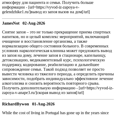
атмосферу для пациента и семьи. Получить больше
информации - [url=https://vyvod-iz-zapoya-v-
gelendzhike1.ru/]вывод из запоя вызов на дом[/url]
JamesNot 02-Aug-2026
Снятие запоя – это не только прекращение приема спиртных
напитков, но и целый комплекс мероприятий, включающий
очищение и восстановление организма, а также
нормализацию общего состояния больного. В современных
условиях наркологическая клиника может предложить вывод
из запоя на дому, лечение запоя в стационаре, капельницу,
детоксикацию, медикаментозный курс, психологическую
поддержку, кодирование, реабилитацию и дальнейшее
сопровождение семьи. Такой подход позволяет не просто
вывести человека из тяжелого периода, а определить причины
зависимости, подобрать индивидуально эффективное лечение
алкоголизма и снизить вероятность повторного срыва.
Получить дополнительную информацию - [url=https://vyvod-iz-
zapoya-v-anape3.ru/]скорая вывод из запоя[/url]
RichardBywon 01-Aug-2026
While the cost of living in Portugal has gone up in the years since