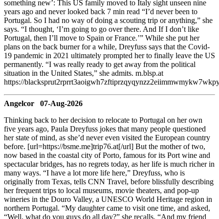
something new’: This US family moved to Italy sight unseen nine
years ago and never looked back 7 min read “I’d never been to
Portugal. So I had no way of doing a scouting trip or anything,” she
says. “I thought, ‘I’m going to go over there. And If I don’t like
Portugal, then I’ll move to Spain or France.’” While she put her
plans on the back burner for a while, Dreyfuss says that the Covid-
19 pandemic in 2021 ultimately prompted her to finally leave the US
permanently. “I was really ready to get away from the political
situation in the United States,” she admits. m.blsp.at
https://blacksprut2rprrt3aoigwh7zftiprzqyqynzz2eiimmwmykw7wkpy
Angelcor 07-Aug-2026
Thinking back to her decision to relocate to Portugal on her own
five years ago, Paula Dreyfuss jokes that many people questioned
her state of mind, as she’d never even visited the European country
before. [url=https://bsme.me]trip76.at[/url] But the mother of two,
now based in the coastal city of Porto, famous for its Port wine and
spectacular bridges, has no regrets today, as her life is much richer in
many ways. “I have a lot more life here,” Dreyfuss, who is
originally from Texas, tells CNN Travel, before blissfully describing
her frequent trips to local museums, movie theaters, and pop-up
wineries in the Douro Valley, a UNESCO World Heritage region in
northern Portugal. “My daughter came to visit one time, and asked,
“Well, what do you guys do all day?” she recalls. “And my friend