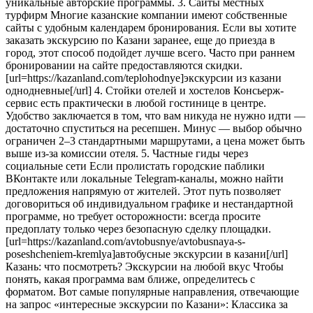
уникальные авторские программы. 3. Сайты местных
турфирм Многие казанские компании имеют собственные
сайты с удобным календарем бронирования. Если вы хотите
заказать экскурсию по Казани заранее, еще до приезда в
город, этот способ подойдет лучше всего. Часто при раннем
бронировании на сайте предоставляются скидки.
[url=https://kazanland.com/teplohodnye]экскурсии из казани
однодневные[/url] 4. Стойки отелей и хостелов Консьерж-
сервис есть практически в любой гостинице в центре.
Удобство заключается в том, что вам никуда не нужно идти —
достаточно спуститься на ресепшен. Минус — выбор обычно
ограничен 2–3 стандартными маршрутами, а цена может быть
выше из-за комиссии отеля. 5. Частные гиды через
социальные сети Если пролистать городские паблики
ВКонтакте или локальные Telegram-каналы, можно найти
предложения напрямую от жителей. Этот путь позволяет
договориться об индивидуальном графике и нестандартной
программе, но требует осторожности: всегда просите
предоплату только через безопасную сделку площадки.
[url=https://kazanland.com/avtobusnye/avtobusnaya-s-
poseshcheniem-kremlya]автобусные экскурсии в казани[/url]
Казань: что посмотреть? Экскурсии на любой вкус Чтобы
понять, какая программа вам ближе, определитесь с
форматом. Вот самые популярные направления, отвечающие
на запрос «интересные экскурсии по Казани»: Классика за