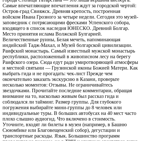
Самые впечатляющие впечатления ждут за городской чертой:
Остров-град Свияжск. Древняя крепость, построенная
войском Ивана Грозного за четыре недели. Сегодня это музей-
заповедник с потрясающими фресками Успенского собора,
входящего в список наследия ЮНЕСКО. Древний Болгар.
Место принятия ислама Волжской Булгарией.
Величественные руины, Белая мечеть, напоминающая
индийский Тадж-Махал, и Музей болгарской цивилизации.
Раифский монастырь. Самый известный мужской монастырь
республики, расположенный в живописном лесу на берегу
Раифского озера. Сюда едут ради умиротворяющей атмосферы
и местной святыни — Грузинской иконы Божией Матери. Как
выбрать гида и не прогадать: чек-лист Прежде чем
окончательно заказать экскурсию в Казани, проверьте
несколько моментов: Отзывы. Не ограничивайтесь
звездочками. Прочитайте последние комментарии, обращая
внимание на то, насколько живым был рассказ гида и
соблюдался ли тайминг. Размер группы. Для глубокого
погружения выбирайте мини-группы до 8 человек или
индивидуальные туры. В больших автобусах на 40 мест часто
плохо слышно аудиогид. Что включено в стоимость.
Уточните, входят ли билеты в музеи (например, в Башню
Сююмбике или Благовещенский собор), дегустации и
транспортные расходы. Язык. Большинство программ