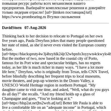
повышая ресурс работы всех механизмов вашего
предприятия. Выбирайте комплексные решения и доверяйте
только лидерам отрасли! [url=]timken поставщик[/url]
https://www.prombearing.ru Втулки скольжения
DavidStorn 07-Aug-2026
Thinking back to her decision to relocate to Portugal on her own
five years ago, Paula Dreyfuss jokes that many people questioned
her state of mind, as she’d never even visited the European country
before.
[url=https://blackspruty4w3j4bzyhlk24jr32wbpnfo3oyywn4ckwylo4hkc
But the mother of two, now based in the coastal city of Porto,
famous for its Port wine and spectacular bridges, has no regrets
today, as her life is much richer in many ways. “I have a lot more
life here,” Dreyfuss, who is originally from Texas, tells CNN Travel,
before blissfully describing her frequent trips to local museums,
movie theaters, and pop-up wineries in the Douro Valley, a
UNESCO World Heritage region in northern Portugal. “My
daughter came to visit one time, and asked, “Well, what do you guys
do all day?” she recalls. “And my friend holds up a glass of
Champagne and goes, “You’re looking at it.”
[url=https://blsp2at.net]bs2web.at[/url] Better life Paula is able to
live a comfortable life on an "adequate income" in Portugal, which