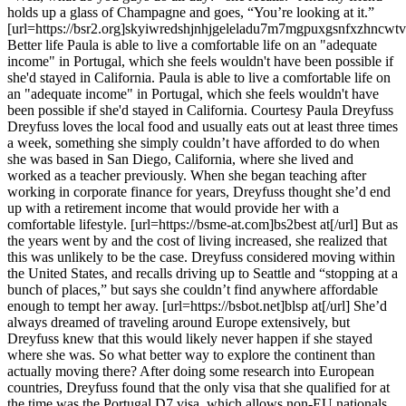
holds up a glass of Champagne and goes, “You’re looking at it.”
[url=https://bsr2.org]skyiwredshjnhjgeleladu7m7mgpuxgsnfxzhncwtv
Better life Paula is able to live a comfortable life on an "adequate
income" in Portugal, which she feels wouldn't have been possible if
she'd stayed in California. Paula is able to live a comfortable life on
an "adequate income" in Portugal, which she feels wouldn't have
been possible if she'd stayed in California. Courtesy Paula Dreyfuss
Dreyfuss loves the local food and usually eats out at least three times
a week, something she simply couldn’t have afforded to do when
she was based in San Diego, California, where she lived and
worked as a teacher previously. When she began teaching after
working in corporate finance for years, Dreyfuss thought she’d end
up with a retirement income that would provide her with a
comfortable lifestyle. [url=https://bsme-at.com]bs2best at[/url] But as
the years went by and the cost of living increased, she realized that
this was unlikely to be the case. Dreyfuss considered moving within
the United States, and recalls driving up to Seattle and “stopping at a
bunch of places,” but says she couldn’t find anywhere affordable
enough to tempt her away. [url=https://bsbot.net]blsp at[/url] She’d
always dreamed of traveling around Europe extensively, but
Dreyfuss knew that this would likely never happen if she stayed
where she was. So what better way to explore the continent than
actually moving there? After doing some research into European
countries, Dreyfuss found that the only visa that she qualified for at
the time was the Portugal D7 visa, which allows non-EU nationals