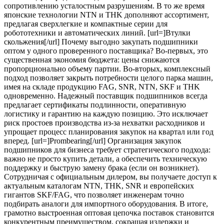
сопротивлению усталостным разрушениям. В то же время
японские технологии NTN и THK дополняют ассортимент,
предлагая сверхлегкие и компактные серии для
робототехники и автоматических линий. [url=]Втулки
скольжения[/url] Почему выгодно закупать подшипники
оптом у одного проверенного поставщика? Во-первых, это
существенная экономия бюджета: цены снижаются
пропорционально объему партии. Во-вторых, комплексный
подход позволяет закрыть потребности целого парка машин,
имея на складе продукцию FAG, SNR, NTN, SKF и THK
одновременно. Надежный поставщик подшипников всегда
предлагает сертификаты подлинности, оперативную
логистику и гарантию на каждую позицию. Это исключает
риск простоев производства из-за нехватки расходников и
упрощает процесс планирования закупок на квартал или год
вперед. [url=]Prombearing[/url] Организация закупок
подшипников для бизнеса требует стратегического подхода:
важно не просто купить детали, а обеспечить техническую
поддержку и быструю замену брака (если он возникнет).
Сотрудничая с официальным дилером, вы получаете доступ к
актуальным каталогам NTN, THK, SNR и европейских
гигантов SKF/FAG, что позволяет инженерам точно
подбирать аналоги для импортного оборудования. В итоге,
грамотно выстроенная оптовая цепочка поставок становится
конкурентным преимуществом, сокращая издержки и