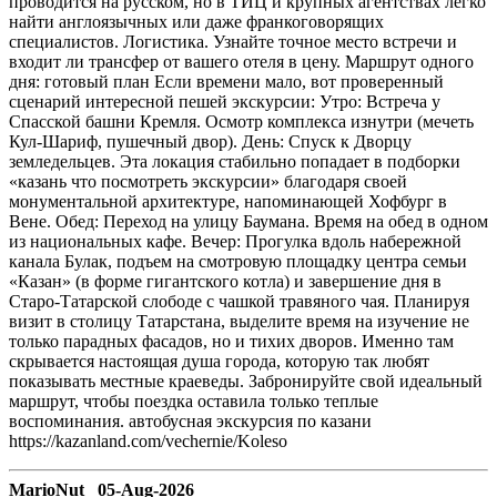
проводится на русском, но в ТИЦ и крупных агентствах легко
найти англоязычных или даже франкоговорящих
специалистов. Логистика. Узнайте точное место встречи и
входит ли трансфер от вашего отеля в цену. Маршрут одного
дня: готовый план Если времени мало, вот проверенный
сценарий интересной пешей экскурсии: Утро: Встреча у
Спасской башни Кремля. Осмотр комплекса изнутри (мечеть
Кул-Шариф, пушечный двор). День: Спуск к Дворцу
земледельцев. Эта локация стабильно попадает в подборки
«казань что посмотреть экскурсии» благодаря своей
монументальной архитектуре, напоминающей Хофбург в
Вене. Обед: Переход на улицу Баумана. Время на обед в одном
из национальных кафе. Вечер: Прогулка вдоль набережной
канала Булак, подъем на смотровую площадку центра семьи
«Казан» (в форме гигантского котла) и завершение дня в
Старо-Татарской слободе с чашкой травяного чая. Планируя
визит в столицу Татарстана, выделите время на изучение не
только парадных фасадов, но и тихих дворов. Именно там
скрывается настоящая душа города, которую так любят
показывать местные краеведы. Забронируйте свой идеальный
маршрут, чтобы поездка оставила только теплые
воспоминания. автобусная экскурсия по казани
https://kazanland.com/vechernie/Koleso
MarioNut 05-Aug-2026