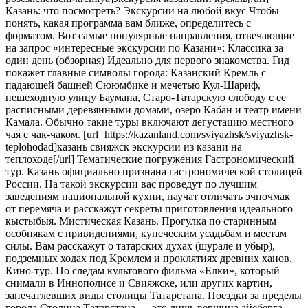
Казань: что посмотреть? Экскурсии на любой вкус Чтобы
понять, какая программа вам ближе, определитесь с
форматом. Вот самые популярные направления, отвечающие
на запрос «интересные экскурсии по Казани»: Классика за
один день (обзорная) Идеально для первого знакомства. Гид
покажет главные символы города: Казанский Кремль с
падающей башней Сююмбике и мечетью Кул-Шариф,
пешеходную улицу Баумана, Старо-Татарскую слободу с ее
расписными деревянными домами, озеро Кабан и театр имени
Камала. Обычно такие туры включают дегустацию местного
чая с чак-чаком. [url=https://kazanland.com/sviyazhsk/sviyazhsk-
teplohodad]казань свияжск экскурсии из казани на
теплоходе[/url] Тематические погружения Гастрономический
тур. Казань официально признана гастрономической столицей
России. На такой экскурсии вас проведут по лучшим
заведениям национальной кухни, научат отличать эчпочмак
от перемяча и расскажут секреты приготовления идеального
кыстыбыя. Мистическая Казань. Прогулка по старинным
особнякам с привидениями, купеческим усадьбам и местам
силы. Вам расскажут о татарских духах (шурале и убыр),
подземных ходах под Кремлем и проклятиях древних ханов.
Кино-тур. По следам культового фильма «Елки», который
снимали в Иннополисе и Свияжске, или других картин,
запечатлевших виды столицы Татарстана. Поездки за пределы
города Столица Татарстана — это лишь вершина айсберга.