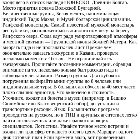
входящего в список наследия ЮНЕСКО. Древний Болгар.
Место принятия ислама Волжской Булгарией.
Величественные руины, Белая мечеть, напоминающая
индийский Тадж-Махал, и Музей болгарской цивилизации.
Раифский монастырь. Самый известный мужской монастырь
республики, расположенный в живописном лесу на берегу
Раифского озера. Сюда едут ради умиротворяющей атмосферы
и местной святыни — Грузинской иконы Божией Матери. Как
выбрать гида и не прогадать: чек-лист Прежде чем
окончательно заказать экскурсию в Казани, проверьте
несколько моментов: Отзывы. Не ограничивайтесь
звездочками. Прочитайте последние комментарии, обращая
внимание на то, насколько живым был рассказ гида и
соблюдался ли тайминг. Размер группы. Для глубокого
погружения выбирайте мини-группы до 8 человек или
индивидуальные туры. В больших автобусах на 40 мест часто
плохо слышно аудиогид. Что включено в стоимость.
Уточните, входят ли билеты в музеи (например, в Башню
Сююмбике или Благовещенский собор), дегустации и
транспортные расходы. Язык. Большинство программ
проводится на русском, но в ТИЦ и крупных агентствах легко
найти англоязычных или даже франкоговорящих
специалистов. Логистика. Узнайте точное место встречи и
входит ли трансфер от вашего отеля в цену. Маршрут одного
дня: готовый план Если времени мало, вот проверенный