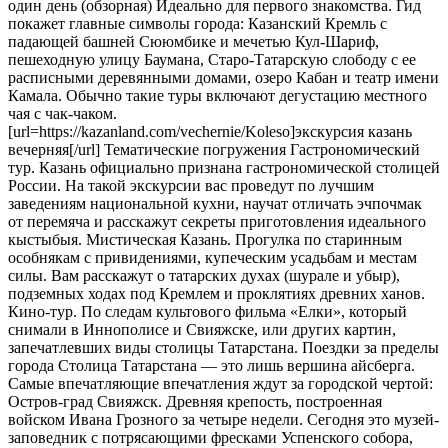
один день (обзорная) Идеально для первого знакомства. Гид
покажет главные символы города: Казанский Кремль с
падающей башней Сююмбике и мечетью Кул-Шариф,
пешеходную улицу Баумана, Старо-Татарскую слободу с ее
расписными деревянными домами, озеро Кабан и театр имени
Камала. Обычно такие туры включают дегустацию местного
чая с чак-чаком.
[url=https://kazanland.com/vechernie/Koleso]экскурсия казань
вечерняя[/url] Тематические погружения Гастрономический
тур. Казань официально признана гастрономической столицей
России. На такой экскурсии вас проведут по лучшим
заведениям национальной кухни, научат отличать эчпочмак
от перемяча и расскажут секреты приготовления идеального
кыстыбыя. Мистическая Казань. Прогулка по старинным
особнякам с привидениями, купеческим усадьбам и местам
силы. Вам расскажут о татарских духах (шурале и убыр),
подземных ходах под Кремлем и проклятиях древних ханов.
Кино-тур. По следам культового фильма «Елки», который
снимали в Иннополисе и Свияжске, или других картин,
запечатлевших виды столицы Татарстана. Поездки за пределы
города Столица Татарстана — это лишь вершина айсберга.
Самые впечатляющие впечатления ждут за городской чертой:
Остров-град Свияжск. Древняя крепость, построенная
войском Ивана Грозного за четыре недели. Сегодня это музей-
заповедник с потрясающими фресками Успенского собора,