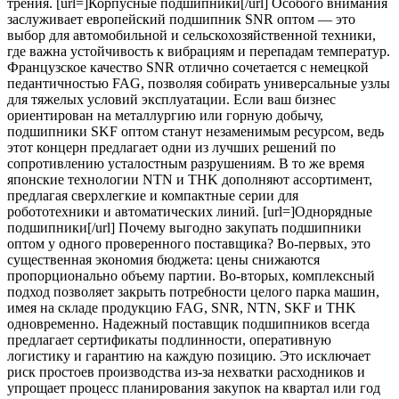
трения. [url=]Корпусные подшипники[/url] Особого внимания
заслуживает европейский подшипник SNR оптом — это
выбор для автомобильной и сельскохозяйственной техники,
где важна устойчивость к вибрациям и перепадам температур.
Французское качество SNR отлично сочетается с немецкой
педантичностью FAG, позволяя собирать универсальные узлы
для тяжелых условий эксплуатации. Если ваш бизнес
ориентирован на металлургию или горную добычу,
подшипники SKF оптом станут незаменимым ресурсом, ведь
этот концерн предлагает одни из лучших решений по
сопротивлению усталостным разрушениям. В то же время
японские технологии NTN и THK дополняют ассортимент,
предлагая сверхлегкие и компактные серии для
робототехники и автоматических линий. [url=]Однорядные
подшипники[/url] Почему выгодно закупать подшипники
оптом у одного проверенного поставщика? Во-первых, это
существенная экономия бюджета: цены снижаются
пропорционально объему партии. Во-вторых, комплексный
подход позволяет закрыть потребности целого парка машин,
имея на складе продукцию FAG, SNR, NTN, SKF и THK
одновременно. Надежный поставщик подшипников всегда
предлагает сертификаты подлинности, оперативную
логистику и гарантию на каждую позицию. Это исключает
риск простоев производства из-за нехватки расходников и
упрощает процесс планирования закупок на квартал или год