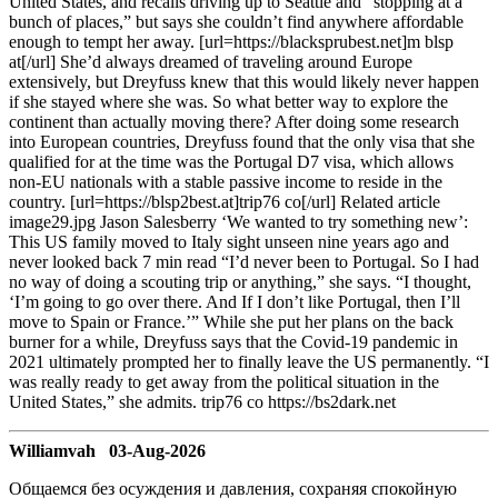
United States, and recalls driving up to Seattle and “stopping at a
bunch of places,” but says she couldn’t find anywhere affordable
enough to tempt her away. [url=https://blacksprubest.net]m blsp
at[/url] She’d always dreamed of traveling around Europe
extensively, but Dreyfuss knew that this would likely never happen
if she stayed where she was. So what better way to explore the
continent than actually moving there? After doing some research
into European countries, Dreyfuss found that the only visa that she
qualified for at the time was the Portugal D7 visa, which allows
non-EU nationals with a stable passive income to reside in the
country. [url=https://blsp2best.at]trip76 co[/url] Related article
image29.jpg Jason Salesberry ‘We wanted to try something new’:
This US family moved to Italy sight unseen nine years ago and
never looked back 7 min read “I’d never been to Portugal. So I had
no way of doing a scouting trip or anything,” she says. “I thought,
‘I’m going to go over there. And If I don’t like Portugal, then I’ll
move to Spain or France.’” While she put her plans on the back
burner for a while, Dreyfuss says that the Covid-19 pandemic in
2021 ultimately prompted her to finally leave the US permanently. “I
was really ready to get away from the political situation in the
United States,” she admits. trip76 co https://bs2dark.net
Williamvah 03-Aug-2026
Общаемся без осуждения и давления, сохраняя спокойную