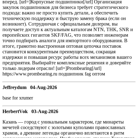
вперед. [url=]Корпусные подшипники[/url] Организация
закупок подшипников для бизнеса требует стратегического
подхода: важно не просто купить детали, а обеспечить
техническую поддержку и быструю замену брака (если он
возникнет). Сотрудничая с официальным дилером, вы
получаете доступ к актуальным каталогам NTN, THK, SNR и
европейских гигантов SKF/FAG, что позволяет инженерам
точно подбирать аналоги для импортного оборудования. В
итоге, грамотно выстроенная оптовая цепочка поставок
становится конкурентным преимуществом, сокращая
издержки и повышая ресурс работы всех механизмов вашего
предприятия. Выбирайте комплексные решения и доверяйте
только лидерам отрасли! [url=]Prombearing[/url]
https://www.prombearing.ru подшипник fag оптом
Jeffreydum 04-Aug-2026
base for xrumer
HerbertVok 03-Aug-2026
Казань — город с уникальным характером, где минареты
мечетей соседствуют с золотыми куполами православных
храмов, а древние легенды органично вплетаются в ритм