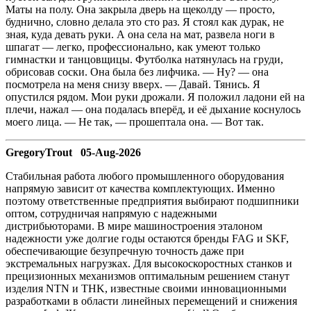
Маты на полу. Она закрыла дверь на щеколду — просто,
буднично, словно делала это сто раз. Я стоял как дурак, не
зная, куда девать руки. А она села на мат, развела ноги в
шпагат — легко, профессионально, как умеют только
гимнастки и танцовщицы. Футболка натянулась на груди,
обрисовав соски. Она была без лифчика. — Ну? — она
посмотрела на меня снизу вверх. — Давай. Тянись. Я
опустился рядом. Мои руки дрожали. Я положил ладони ей на
плечи, нажал — она подалась вперёд, и её дыхание коснулось
моего лица. — Не так, — прошептала она. — Вот так.
GregoryTrout 05-Aug-2026
Стабильная работа любого промышленного оборудования
напрямую зависит от качества комплектующих. Именно
поэтому ответственные предприятия выбирают подшипники
оптом, сотрудничая напрямую с надежными
дистрибьюторами. В мире машиностроения эталоном
надежности уже долгие годы остаются бренды FAG и SKF,
обеспечивающие безупречную точность даже при
экстремальных нагрузках. Для высокоскоростных станков и
прецизионных механизмов оптимальным решением станут
изделия NTN и THK, известные своими инновационными
разработками в области линейных перемещений и снижения