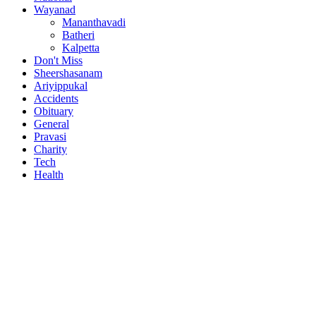
Wayanad
Mananthavadi
Batheri
Kalpetta
Don't Miss
Sheershasanam
Ariyippukal
Accidents
Obituary
General
Pravasi
Charity
Tech
Health