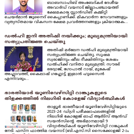
ബാബസാഹിബ് അംബേദ്കര്‍ ദേശീയ
അവാര്‍ഡ് വയനാട് ജില്ലാപഞ്ചായത്ത്
ക്ഷേമകാര്യ സ്റ്റാന്‍ഡിങ് കമ്മിറ്റി
ചെയര്‍മാന്‍ ജുനൈദ് കൈപ്പാണിക്ക്. മികവാര്‍ന്ന സേവനങ്ങളും
വ്യത്യസ്തമായ വികസന-ക്ഷേമ പ്രവര്‍ത്തനങ്ങളും ക്രിയാത്മക…
ഡല്‍ഹി ഇനി അതിഷി നയിക്കും; മുഖ്യമന്ത്രിയായി
സത്യപ്രതിജ്ഞ ചെയ്തു
അതിഷി മര്‍ലേന ഡല്‍ഹി മുഖ്യമന്ത്രിയായി
സത്യപ്രതിജ്ഞ ചെയ്തു. സുഷമ
സ്വരാജിനും ഷീല ദീക്ഷിതിനും ശേഷം
ഡല്‍ഹിക്ക് വനിതാ മുഖ്യമന്ത്രി. സൗരഭ്
ഭരദ്വാജ്, ഗോപാല്‍ റായ്, മുകേഷ്
അഹ്ലാവത്ത്, കൈലാഷ് ഗഹ്ലോട്ട്, ഇമ്രാന്‍ ഹുസൈന്‍
എന്നിവരും…
ഭാരതിയാര്‍ യൂണിവേഴ്‌സിറ്റി റാങ്കുകളുടെ
തിളക്കത്തില്‍ നിലഗിരി കോളേജ് വിദ്യാര്‍ത്ഥികള്‍
താളൂര്‍: ഭാരതീയാര്‍ യൂണിവേഴ്‌സിറ്റിയുടെ
2023-24 ഡിഗ്രി പരീക്ഷാഫലങ്ങളില്‍
നിലഗിരി കോളേജ് ഓഫ് ആര്‍ട്‌സ് ആന്‍ഡ്
സയന്‍സിന്റെ അഭിമാനമായി 9
വിദ്യാര്‍ത്ഥികള്‍ യൂണിവേഴ്‌സിറ്റി റാങ്കുകള്‍
നേടി. ഫസ്‌ന ഫാത്തിമ വയനാട് (ബി.എസ്.സി സൈക്കോളജി 2-ാം