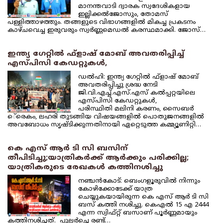
മാനന്തവാടി ദ്വാരക സ്വദേശികളായ
ഇല്ലിക്കല്‍ജോസും, തോമസ്
പള്ളിത്താഴത്തും. തങ്ങളുടെ വിഭാഗങ്ങളില്‍ മികച്ച പ്രകടനം
കാഴ്ചവെച്ച ഇരുവരും സ്വര്‍ണ്ണമെഡല്‍ കരസ്ഥമാക്കി. ജോസ്…
ഇന്ത്യ ഗേറ്റില്‍ ഫ്‌ളാഷ് മോബ് അവതരിപ്പിച്ച്
എസ്പിസി കേഡറ്റുകള്‍,
ഡല്‍ഹി: ഇന്ത്യ ഗേറ്റില്‍ ഫ്‌ളാഷ് മോബ്
അവതരിപ്പിച്ചു ശ്രദ്ധ നേടി
ജി.വി.എച്ച്.എസ്.എസ് കല്‍പ്പറ്റയിലെ
എസ്പിസി കേഡറ്റുകള്‍,
പരിസ്ഥിതി മലിനി കരണം, സൈബര്‍
െ്രെകം, ലഹരി തുടങ്ങിയ വിഷയങ്ങളില്‍ പൊതുജനങ്ങളില്‍
അവബോധം സൃഷ്ടിക്കുന്നതിനായി ഏറ്റെടുത്ത കമ്മ്യൂണിറ്റി…
കെ എസ് ആര്‍ ടി സി ബസിന്
തീപിടിച്ചു;യാത്രികര്‍ക്ക് ആര്‍ക്കും പരിക്കില്ല;
യാത്രികരുടെ രേഖകള്‍ കത്തിനശിച്ചു
നഞ്ചന്‍കോട്: ബെംഗളൂരുവില്‍ നിന്നും
കോഴിക്കോടേക്ക് യാത്ര
ചെയ്യുകയായിരുന്ന കെ എസ് ആര്‍ ടി സി
ബസ് കത്തി നശിച്ചു. കെഎല്‍ 15 എ 2444
എന്ന സ്വിഫ്റ്റ് ബസാണ് പൂര്‍ണ്ണമായും
കത്തിനശിച്ചത്. പുലര്‍ച്ചെ രണ്ട്…