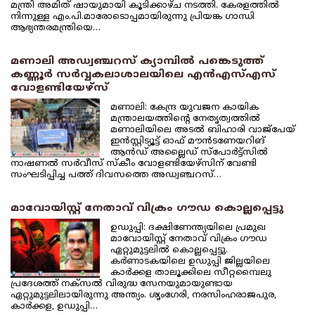
മന്ത്രി അമിത് ഷായുമായി കൂടിക്കാഴ്ച നടത്തി. കേരളത്തില്‍
നിന്നുള്ള എം.പി.മാരോടൊപ്പമായിരുന്നു പ്രിയങ്ക ഗാന്ധി
ആഭ്യന്തരമന്ത്രിയെ…
മണാലി അഡ്വഞ്ചറസ് ക്യാമ്പില്‍ പങ്കെടുത്ത്
കണ്ണൂര്‍ സര്‍വ്വകലാശാലയിലെ എന്‍എസ്എസ്
വോളണ്ടിയേഴ്‌സ്
മണാലി: കേന്ദ്ര യുവജന കായിക
മന്ത്രാലയത്തിന്റെ നേതൃത്വത്തില്‍
മണാലിയിലെ അടല്‍ ബിഹാരി വാജ്‌പേയ്
ഇന്‍സ്റ്റിട്യൂട്ട് ഓഫ് മൗന്‍ടണേയറിങ്
ആന്‍ഡ് അല്ലൈഡ് സ്‌പോര്‍ട്ട്‌സില്‍
നാഷണല്‍ സര്‍വീസ് സ്‌കീം വോളണ്ടിയേഴ്‌സിന് വേണ്ടി
സംഘടിപ്പിച്ച പത്ത് ദിവസത്തെ അഡ്വഞ്ചറസ്…
മാവോയിസ്റ്റ് നേതാവ് വിക്രം ഗൗഡ കൊല്ലപ്പെട്ടു
ഉഡുപ്പി: ദക്ഷിണേന്ത്യയിലെ പ്രമുഖ
മാവോയിസ്റ്റ് നേതാവ് വിക്രം ഗൗഡ
ഏറ്റുമുട്ടലില്‍ കൊല്ലപ്പെട്ടു.
കര്‍ണാടകയിലെ ഉഡുപ്പി ജില്ലയിലെ
കാര്‍ക്കള താലൂക്കിലെ സീറ്റമ്പൈലു
പ്രദേശത്ത് നക്‌സല്‍ വിരുദ്ധ സേനയുമായുണ്ടായ
ഏറ്റുമുട്ടലിലായിരുന്നു അന്ത്യം. ശൃംഗേരി, നരസിംഹരാജപുര,
കാര്‍ക്കള, ഉഡുപ്പി…