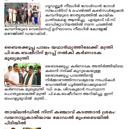
ഗൂഡല്ലൂര്‍: നീലഗിരി ഗോള്‍ഡന്‍ ഗോള്‍
സ്‌പോര്‍ട്‌സ് & ഹെല്‍ത്ത് കണ്‍സള്‍ട്ടേഷന്‍
കമ്പനിയുടെ നേതൃത്വത്തില്‍ കായിക
പ്രതിഭകളെ ആദരിച്ചു. എരുമാട് വി.സ്.
ഓഡിറ്റോറിയത്തില്‍ നടന്ന ചടങ്ങില്‍
കമ്പനിയുടെ വെബ്‌സെറ്റ് ഉദ്ഘാടനം നീലഗിരി കോളേജ്
മനേജിങ്ങ് ഡയറക്ടര്‍…
ബൈരക്കൂപ്പ പാലം യഥാര്‍ഥ്യത്തിലേക്ക്: മന്ത്രി
പി.കെ.ബഷീറിന് ഉറപ്പ് നല്‍കി കര്‍ണാടക
മുഖ്യമന്ത്രി
ബൈരക്കുപ്പ: കര്‍ണാടക അതിര്‍ത്തിയിലെ
കബനി നദിക്ക് കുറുകെയുള്ള
ബൈരക്കുപ്പ പാലത്തിന്റെ
നിര്‍മ്മാണത്തിനാവശ്യമായ നടപടികള്‍
വേഗത്തില്‍ പൂര്‍ത്തിയാക്കുമെന്ന്
കര്‍ണാടക മുഖ്യമന്ത്രി ഡി. കെ. ശിവകുമാര്‍ സംസ്ഥാന
പൊതുമരാമത്ത് മന്ത്രി പി.കെ.ബഷീറിനെ അറിയിച്ചു. ഇന്ന്
ബംഗളുരുവില്‍ മന്ത്രി…
തായ്‌ലന്‍ഡില്‍ നിന്ന് കഞ്ചാവ് കടത്താന്‍ ശ്രമം:
വയനാട്ടുകാരിയായ മോഡല്‍ മുംബൈയില്‍
പിടിയില്‍