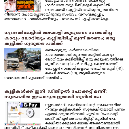
കോട്ടയിലാണ് സംഭവം. ഫോറസ്റ്റ്
ഗാര്‍ഡായ സുപ്രീത് ഉദ്ദൂര്‍ ക്യാമ്പില്‍
ഗാര്‍ഡായി ഡ്യൂട്ടിയിലായിരുന്നു.രാവിലെ
നീന്താന്‍ പോയപ്പോഴായിരുന്നു സംഭവം. വനംവകുപ്പും,
മാനന്തവാടി ഫയര്‍ഫോഴ്‌സും, പനമരം സി എച്ച് റെസ്‌ക്യു…
ഗുണ്ടല്‍പേട്ടില്‍ മലയാളി കുടുംബം സഞ്ചരിച്ച
കാറും ലോറിയും കൂട്ടിയിടിച്ച് മൂന്ന് മരണം; ഒരു
കുട്ടിക്ക് ഗുരുതര പരിക്ക്
ബെംഗളൂരു: കര്‍ണാടകയിലെ
ചാമരാജനഗര്‍ ഗുണ്ടല്‍പേട്ടില്‍ കാറും
ലോറിയും കൂട്ടിയിടിച്ച് ഒരു കുടുംബത്തിലെ
മൂന്ന് മലയാളികള്‍ മരിച്ചു. കോഴിക്കോട്
ബേപ്പൂര്‍ സ്വദേശികളായ ആയിഷ നൂരി (41),
മകള്‍ നോഹ (19), ആയിഷയുടെ
സഹോദരന്‍ മുഹമ്മദ് അജീര്‍…
കുട്ടികള്‍ക്ക് ഇനി 'ഡിജിറ്റല്‍ പോക്കറ്റ് മണി';
സുരക്ഷിത ഇടപാടുകളുമായി ഗൂഗിള്‍ പേ
ന്യൂഡല്‍ഹി: രക്ഷിതാവിന്റെ അക്കൗണ്ടില്‍
നിന്നും കുട്ടികള്‍ക്ക് സുരക്ഷിതമായി പണം
എത്തിക്കുന്നതിനായി പുതിയ 'പോക്കറ്റ്
മണി' ഫീച്ചര്‍ അവതരിപ്പിച്ച് ഗൂഗിള്‍ പേ.
രക്ഷിതാക്കളുടെ ബാങ്ക് അക്കൗണ്ടുമായി
ബന്ധിപ്പിച്ച് കുട്ടികള്‍ക്ക് പണം ചെലവഴിക്കാന്‍ സാധിക്കുന്ന ഈ