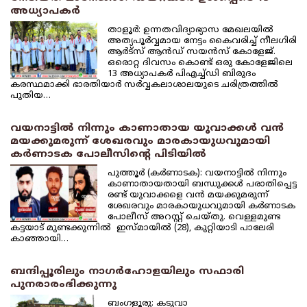
അധ്യാപകര്‍
താളൂര്‍: ഉന്നതവിദ്യാഭ്യാസ മേഖലയില്‍
അത്യപൂര്‍വ്വമായ നേട്ടം കൈവരിച്ച് നീലഗിരി
ആര്‍ട്‌സ് ആന്‍ഡ് സയന്‍സ് കോളേജ്.
ഒരൊറ്റ ദിവസം കൊണ്ട് ഒരു കോളേജിലെ
13 അധ്യാപകര്‍ പിഎച്ച്ഡി ബിരുദം
കരസ്ഥമാക്കി ഭാരതിയാര്‍ സര്‍വ്വകലാശാലയുടെ ചരിത്രത്തില്‍
പുതിയ…
വയനാട്ടില്‍ നിന്നും കാണാതായ യുവാക്കള്‍ വന്‍
മയക്കുമരുന്ന് ശേഖരവും മാരകായുധവുമായി
കര്‍ണാടക പോലീസിന്റെ പിടിയില്‍
പുത്തൂര്‍ (കര്‍ണാടക): വയനാട്ടില്‍ നിന്നും
കാണാതായതായി ബന്ധുക്കള്‍ പരാതിപ്പെട്ട
രണ്ട് യുവാക്കളെ വന്‍ മയക്കുമരുന്ന്
ശേഖരവും മാരകായുധവുമായി കര്‍ണാടക
പോലീസ് അറസ്റ്റ് ചെയ്തു. വെള്ളമുണ്ട
കട്ടയാട് മുണ്ടക്കുന്നില്‍ ഇസ്മായില്‍ (28), കുറ്റിയാടി പാലേരി
കാഞ്ഞായി…
ബന്ദിപ്പൂരിലും നാഗര്‍ഹോളയിലും സഫാരി
പുനരാരംഭിക്കുന്നു
ബംഗളൂരു: കടുവാ