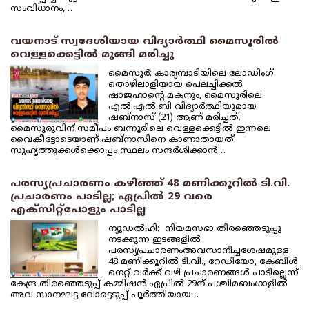
സംവിധാനം,…
വയനാട് സ്വദേശിയായ വിദ്യാര്‍ത്ഥി മൈസൂരില്‍
വെള്ളക്കെട്ടില്‍ മുങ്ങി മരിച്ചു
മൈസൂര്‍: കാര്യമ്പാടിയിലെ ലോഡിംഗ്
തൊഴിലാളിയായ പെലച്ചിക്കല്‍
ഷാജഹാന്റെ മകനും, മൈസൂരിലെ
എല്‍.എല്‍.ബി വിദ്യാര്‍ത്ഥിയുമായ
ഷബ്‌നാസ് (21) ആണ് മരിച്ചത്.
മൈസൂരുവിന് സമീപം ബന്നൂരിലെ വെള്ളക്കെട്ടില്‍ ഇന്നലെ
വൈകീട്ടോടെയാണ് ഷബ്‌നാസിനെ കാണാതായത്.
സുഹൃത്തുക്കള്‍ക്കൊപ്പം സ്ഥലം സന്ദര്‍ശിക്കാന്‍…
പരസ്യപ്രചാരണം കഴിഞ്ഞ് 48 മണിക്കൂറില്‍ ടി.വി.
പ്രചാരണം പാടില്ല; ഏപ്രില്‍ 29 വരെ
എക്‌സിറ്റ്‌പോളും പാടില്ല
ന്യൂഡല്‍ഹി: നിയമസഭാ തിരഞ്ഞെടുപ്പു
നടക്കുന്ന ഇടങ്ങളില്‍
പരസ്യപ്രചാരണംഅവസാനിച്ചശേഷമുള്ള
48 മണിക്കൂറില്‍ ടി.വി., റേഡിയോ, കേബിള്‍
നെറ്റ് വര്‍ക്ക് വഴി പ്രചാരണങ്ങള്‍ പാടില്ലെന്ന്
കേന്ദ്ര തിരഞ്ഞെടുപ്പ് കമ്മിഷന്‍.ഏപ്രില്‍ 29ന് പശ്ചിമബംഗാളില്‍
അവ സാനഘട്ട വോട്ടെടുപ്പ് പൂര്‍ത്തിയായ…