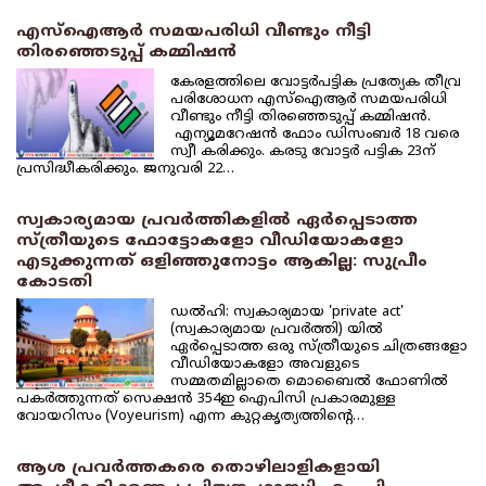
എസ്‌ഐആര്‍ സമയപരിധി വീണ്ടും നീട്ടി
തിരഞ്ഞെടുപ്പ് കമ്മിഷന്‍
കേരളത്തിലെ വോട്ടര്‍പട്ടിക പ്രത്യേക തീവ്ര
പരിശോധന എസ്‌ഐആര്‍ സമയപരിധി
വീണ്ടും നീട്ടി തിരഞ്ഞെടുപ്പ് കമ്മിഷന്‍.
എന്യൂമറേഷന്‍ ഫോം ഡിസംബര്‍ 18 വരെ
സ്വീ കരിക്കും. കരടു വോട്ടര്‍ പട്ടിക 23ന്
പ്രസിദ്ധീകരിക്കും. ജനുവരി 22…
സ്വകാര്യമായ പ്രവര്‍ത്തികളില്‍ ഏര്‍പ്പെടാത്ത
സ്ത്രീയുടെ ഫോട്ടോകളോ വീഡിയോകളോ
എടുക്കുന്നത് ഒളിഞ്ഞുനോട്ടം ആകില്ല: സുപ്രീം
കോടതി
ഡല്‍ഹി: സ്വകാര്യമായ 'private act'
(സ്വകാര്യമായ പ്രവര്‍ത്തി) യില്‍
ഏര്‍പ്പെടാത്ത ഒരു സ്ത്രീയുടെ ചിത്രങ്ങളോ
വീഡിയോകളോ അവളുടെ
സമ്മതമില്ലാതെ മൊബൈല്‍ ഫോണില്‍
പകര്‍ത്തുന്നത് സെക്ഷന്‍ 354ഇ ഐപിസി പ്രകാരമുള്ള
വോയറിസം (Voyeurism) എന്ന കുറ്റകൃത്യത്തിന്റെ…
ആശ പ്രവര്‍ത്തകരെ തൊഴിലാളികളായി