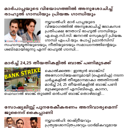
മാര്‍പാപ്പയുടെ വിയോഗത്തില്‍ അനുശോചിച്ച്
രാഹുല്‍ ഗാന്ധിയും പ്രിയങ്ക ഗാന്ധിയും
ന്യൂഡല്‍ഹി: മാര്‍ പാപ്പയുടെ
വിയോഗത്തില്‍ അനുശോചിച്ച് ലോകസഭ
പ്രതിപക്ഷ നേതാവ് രാഹുല്‍ ഗാന്ധിയും
എ.ഐ.സി.സി. ജനറല്‍ സെക്രട്ടറി പ്രിയങ്ക
ഗാന്ധി എം.പി.യും. പോപ്പ് ഫ്രാന്‍സിസ്
സഹാനുഭൂതിയുടെയും, നീതിയുടെയും സമാധാനത്തിന്റെയും
ശബ്ദമായിരുന്നു എന്ന് രാഹുല്‍ ഗാന്ധി…
മാര്‍ച്ച് 24,25 തീയതികളില്‍ ബാങ്ക് പണിമുടക്ക്
കൊല്‍ക്കത്ത : ഇന്ത്യന്‍ ബാങ്ക്‌സ്
അസോസിയേഷനുമായി (ഐബിഎ) നടന്ന
ചര്‍ച്ചകളില്‍ തീരുമാനമാകാ ത്തതിനാല്‍
മാര്‍ച്ച് 24, 25 തീയതികളില്‍ ബാങ്ക് പണി
മുടക്കുമെന്ന് എസ്ബിഐ, കാനറ,
ഫെഡറല്‍ ബാങ്ക് തുടങ്ങി ഒന്‍പത് ബാങ്ക് തൊഴിലാളി…
സോഷ്യലിസ്റ്റ് പുനരേകീകരണം അനിവാര്യമെന്ന്
ജുനൈദ് കൈപ്പാണി
ന്യൂഡല്‍ഹി: രാഷ്ട്രീയവും
പ്രത്യയശാസ്ത്രപരവും ധാര്‍മികവുമായ