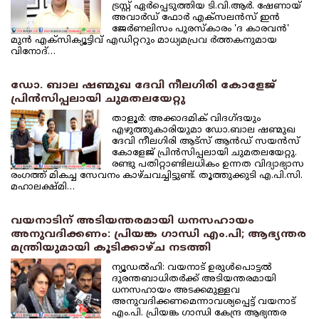
ട്രസ്റ്റ് ഏര്‍പ്പെടുത്തിയ ടി.വി.ആര്‍. ഷേണായ്
അവാര്‍ഡ് ഫോര്‍ എക്‌സലന്‍സ് ഇന്‍
ജേര്‍ണലിസം പുരസ്‌കാരം 'ദ കാരവന്‍'
മുന്‍ എക്‌സിക്യൂട്ടിവ് എഡിറ്ററും മാധ്യമപ്രവ ര്‍ത്തകനുമായ
വിനോദ്…
ഡോ. ബാല ഷണ്മുഖ ദേവി നീലഗിരി കോളേജ്
പ്രിന്‍സിപ്പലായി ചുമതലയേറ്റു
താളൂര്‍: അക്കാദമിക് വിദഗ്ദയും
എഴുത്തുകാരിയുമാ ഡോ.ബാല ഷണ്മുഖ
ദേവി നീലഗിരി ആട്‌സ് ആന്‍ഡ് സയന്‍സ്
കോളേജ് പ്രിന്‍സിപ്പലായി ചുമതലയേറ്റു.
രണ്ടു പതിറ്റാണ്ടിലധികം ഉന്നത വിദ്യാഭ്യാസ
രംഗത്ത് മികച്ച സേവനം കാഴ്ചവച്ചിട്ടുണ്ട്. തൂത്തുക്കുടി എ.പി.സി.
മഹാലക്ഷ്മി…
വയനാടിന് അടിയന്തരമായി ധനസഹായം
അനുവദിക്കണം: പ്രിയങ്ക ഗാന്ധി എം.പി; ആഭ്യന്തര
മന്ത്രിയുമായി കൂടിക്കാഴ്ച നടത്തി
ന്യൂഡല്‍ഹി: വയനാട് ഉരുള്‍പൊട്ടല്‍
ദുരന്തബാധിതര്‍ക്ക് അടിയന്തരമായി
ധനസഹായം അടക്കമുള്ളവ
അനുവദിക്കണമെന്നാവശ്യപ്പെട്ട് വയനാട്
എം.പി. പ്രിയങ്ക ഗാന്ധി കേന്ദ്ര ആഭ്യന്തര