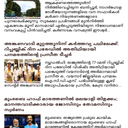
ആക്രമണത്തെത്തുടര്‍ന്ന്
നിര്‍ത്തിവെച്ചിരുന്ന ബന്ദിപ്പൂര്‍, നാഗര്‍ഹോള
ദേശീയോദ്യാനങ്ങളിലെ വന സഫാരികള്‍
കര്‍ശന നിയന്ത്രണങ്ങളോടെ
പുനരാരംഭിക്കുന്നു. സുരക്ഷാ പ്രശ്‌നങ്ങള്‍ മുന്‍നിര്‍ത്തി
ഏകദേശം മൂന്ന് മാസമായി ഏര്‍പ്പെടുത്തിയിരുന്ന നിരോധനമാണ്
വനംവകുപ്പ് പിന്‍വലിച്ചത്. കര്‍ണാടക വനംമന്ത്രി ഈശ്വര്‍…
അങ്കണവാടി മുറ്റത്തുനിന്ന് കര്‍ത്തവ്യ പഥിലേക്ക്:
റിപ്പബ്ലിക് ദിന പരേഡില്‍ അതിഥിയായി
പനമരത്തിന്റെ പ്രസീത ടീച്ചര്‍
ന്യൂഡല്‍ഹി: രാജ്യത്തിന്റെ 77-ാമത് റിപ്പബ്ലിക്
ദിന പരേഡില്‍ വിശിഷ്ട അതിഥിയായി
പങ്കെടുത്ത് വയനാടിന്റെ അഭിമാനമായി
പ്രസീത ഒ.. വയനാട് ജില്ലയിലെ പനമരം
ഐ.സി.ഡി.എസ് പരിധിയിലുള്ള ക്ലബ്
സെന്റര്‍ അങ്കണവാടി അധ്യാപികയായ പ്രസീത, കേന്ദ്ര വനിതാ…
മുംബൈ ഹാഫ് മാരത്തണില്‍ മലയാളി തിളക്കം;
മാനന്തവാടിക്കാരായ ജോസിനും തോമസിനും
സ്വര്‍ണം
മുംബൈ: രാജ്യത്തെ പ്രമുഖ കായിക
മാമാങ്കങ്ങളിലൊന്നായ മുംബൈ ഹാഫ്
മാരത്തണില്‍ കേരളത്തിന് അഭിമാനമായി