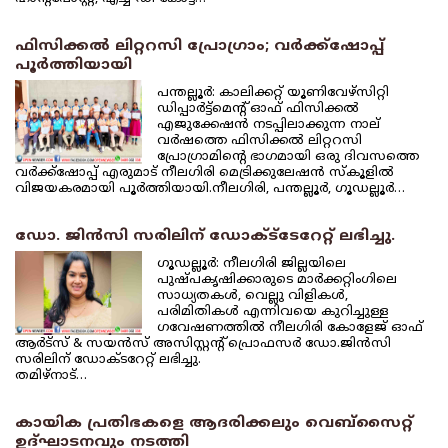
ഫിസിക്കല്‍ ലിറ്ററസി പ്രോഗ്രാം; വര്‍ക്ക്‌ഷോപ്പ്
പൂര്‍ത്തിയായി
പന്തല്ലൂര്‍: കാലിക്കറ്റ് യൂണിവേഴ്‌സിറ്റി
ഡിപ്പാര്‍ട്ട്‌മെന്റ് ഓഫ് ഫിസിക്കല്‍
എജുക്കേഷന്‍ നടപ്പിലാക്കുന്ന നാല്
വര്‍ഷത്തെ ഫിസിക്കല്‍ ലിറ്ററസി
പ്രോഗ്രാമിന്റെ ഭാഗമായി ഒരു ദിവസത്തെ
വര്‍ക്ക്‌ഷോപ്പ് എരുമാട് നീലഗിരി മെട്രിക്കുലേഷന്‍ സ്‌കൂളില്‍
വിജയകരമായി പൂര്‍ത്തിയായി.നീലഗിരി, പന്തല്ലൂര്‍, ഗൂഡല്ലൂര്‍…
ഡോ. ജിന്‍സി സരിലിന് ഡോക്ട്‌ടേറേറ്റ് ലഭിച്ചു.
ഗൂഡല്ലൂര്‍: നീലഗിരി ജില്ലയിലെ
പുഷ്പകൃഷിക്കാരുടെ മാര്‍ക്കറ്റിംഗിലെ
സാധ്യതകള്‍, വെല്ലു വിളികള്‍,
പരിമിതികള്‍ എന്നിവയെ കുറിച്ചുള്ള
ഗവേഷണത്തില്‍ നീലഗിരി കോളേജ് ഓഫ്
ആര്‍ട്‌സ് & സയന്‍സ് അസിസ്റ്റന്റ് പ്രൊഫസര്‍ ഡോ.ജിന്‍സി
സരിലിന് ഡോക്ടറേറ്റ് ലഭിച്ചു.
തമിഴ്‌നാട്…
കായിക പ്രതിഭകളെ ആദരിക്കലും വെബ്‌സൈറ്റ്
ഉദ്ഘാടനവും നടത്തി