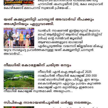
ഡ്രൈവര്‍ മാനന്തവാടി പാലമൊക്ക് പിട്ട്
ഹൗസില്‍ ഷംസുദ്ധീന്‍ (36), കോ ഡ്രൈവര്‍
കോഴിക്കോട് മലാപറമ്പ് സ്വദേശി പ്രിയേഷ്…
യങ് കമ്മ്യൂണിറ്റി ചാമ്പ്യന്‍ അവാര്‍ഡ് ദീപക്കും
അശ്വിനിയും ഏറ്റുവാങ്ങി.
ഡല്‍ഹി: നാഷണല്‍ ഇന്റഗ്രേറ്റഡ് ഫോറം
ഓഫ് ആര്‍ട്ടിസ്റ്റ്‌സ് ആന്‍ഡ് ആക്ടിവിസ്റ്റ്‌സ്
(നിഫ) ന്റെ സില്‍വര്‍ ജൂബിലി
ആഘോഷങ്ങളുടെ ഭാഗമായി
ഏര്‍പ്പെടുത്തിയ വയനാട് ജില്ലയിലെ മികച്ച
യുവ സാമൂഹ്യ പ്രവര്‍ത്തകനുള്ള യങ് കമ്മ്യൂണിറ്റി ചാമ്പ്യന്‍
അവാര്‍ഡ്…
നീലഗിരി കോളേജിന് ചരിത്ര നേട്ടം
നീലഗിരി: എന്‍.ഐ.ആര്‍.എഫ് 2025
റാങ്കിംഗില്‍ നീലഗിരി കോളേജ് 200-300
റാങ്ക് ബാന്‍ഡില്‍ ഇടം പിടിച്ചു. ഈ നേട്ടം
കൈവരിക്കുന്ന ഏറ്റവും പ്രായം കുറഞ്ഞ
കോളേജ് എന്ന ഖ്യാതിയും ഇതോടെ
നീലഗിരി കോളേജ് സ്വന്തമാക്കി. അദ്ധ്യാപന…
സിപിഐ നാരായണ്‍പൂരില്‍ ധര്‍ണ്ണ നടത്തും.