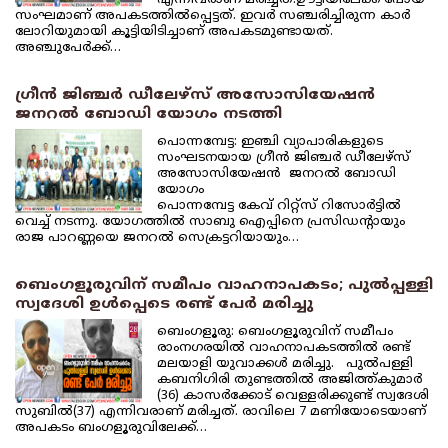
സംഘമാണ് അപകടത്തില്‍പ്പെട്ടത്. ഇവര്‍ സഞ്ചരിച്ചിരുന്ന കാര്‍
ലോറിയുമായി കൂട്ടിയിടിച്ചാണ് അപകടമുണ്ടായത്.
അഞ്ചുപേര്‍ക്ക്…
ഗ്രീന്‍ ജിഞ്ചര്‍ ഡീലേഴ്‌സ് അസോസിയേഷന്‍
ജനറല്‍ ബോഡി യോഗം നടത്തി
പൊന്നമ്പേട്ട: ഇഞ്ചി വ്യാപാരികളുടെ
സംഘടനയായ ഗ്രീന്‍ ജിഞ്ചര്‍ ഡീലേഴ്‌സ്
അസോസിയേഷന്‍ ജനറല്‍ ബോഡി
യോഗം
പൊന്നമ്പേട്ട കേവ് റിറ്റ്‌സ് റിസോര്‍ട്ടില്‍
വെച്ച് നടന്നു. യോഗത്തില്‍ സാബു ഐപ്പിനെ പ്രസിഡന്റായും
രാജ പാറണ്ണയെ ജനറല്‍ സെക്രട്ടറിയായും…
ബെംഗളൂരുവിന് സമീപം വാഹനാപകടം; പുല്‍പ്പള്ളി
സ്വദേശി ഉള്‍പ്പെടെ രണ്ട് പേര്‍ മരിച്ചു
ബെംഗളൂരു: ബെംഗളൂരുവിന് സമീപം
രാംനഗരയില്‍ വാഹനാപകടത്തില്‍ രണ്ട്
മലയാളി യുവാക്കള്‍ മരിച്ചു. പുല്‍പള്ളി
കബനിഗിരി തുണ്ടത്തില്‍ അജിത്ത്കുമാര്‍
(36) കാസര്‍ക്കോട് വെള്ളരിക്കുണ്ട് സ്വദേശി
സുബില്‍(37) എന്നിവരാണ് മരിച്ചത്. രാവിലെ 7 മണിയോടെയാണ്
അപകടം ബംഗളൂരുവിലേക്ക്…