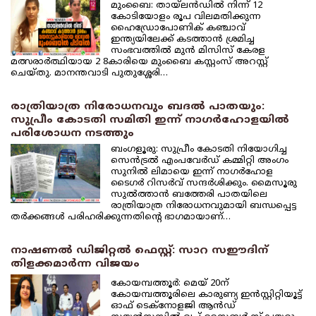
മുംബൈ: തായ്‌ലന്‍ഡില്‍ നിന്ന് 12
കോടിയോളം രൂപ വിലമതിക്കുന്ന
ഹൈഡ്രോപോണിക് കഞ്ചാവ്
ഇന്ത്യയിലേക്ക് കടത്താന്‍ ശ്രമിച്ച
സംഭവത്തില്‍ മുന്‍ മിസിസ് കേരള
മത്സരാര്‍ത്ഥിയായ 2 8കാരിയെ മുംബൈ കസ്റ്റംസ് അറസ്റ്റ്
ചെയ്തു. മാനന്തവാടി പുതുശ്ശേരി…
രാത്രിയാത്ര നിരോധനവും ബദല്‍ പാതയും:
സുപ്രീം കോടതി സമിതി ഇന്ന് നാഗര്‍ഹോളയില്‍
പരിശോധന നടത്തും
ബംഗളൂരു: സുപ്രീം കോടതി നിയോഗിച്ച
സെന്‍ട്രല്‍ എംപവേര്‍ഡ് കമ്മിറ്റി അംഗം
സുനില്‍ ലിമായെ ഇന്ന് നാഗര്‍ഹോള
ടൈഗര്‍ റിസര്‍വ് സന്ദര്‍ശിക്കും. മൈസൂരു
സുല്‍ത്താന്‍ ബത്തേരി പാതയിലെ
രാത്രിയാത്ര നിരോധനവുമായി ബന്ധപ്പെട്ട
തര്‍ക്കങ്ങള്‍ പരിഹരിക്കുന്നതിന്റെ ഭാഗമായാണ്…
നാഷണല്‍ ഡിജിറ്റല്‍ ഫെസ്റ്റ്: സാറ സഈദിന്
തിളക്കമാര്‍ന്ന വിജയം
കോയമ്പത്തൂര്‍: മെയ് 20ന്
കോയമ്പത്തൂരിലെ കാരുണ്യ ഇന്‍സ്റ്റിറ്റിയൂട്ട്
ഓഫ് ടെക്‌നോളജി ആന്‍ഡ്