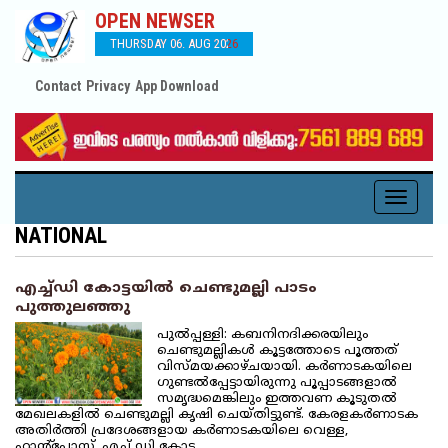
OPEN NEWSER
THURSDAY 06. AUG 2026
Contact
Privacy
App Download
Toggle
navigati
NATIONAL
എച്ച്ഡി കോട്ടയില്‍ ചെണ്ടുമല്ലി പാടം
പുത്തുലഞ്ഞു
പുല്‍പ്പള്ളി: കബനിനദിക്കരയിലും
ചെണ്ടുമല്ലികള്‍ കൂട്ടത്തോടെ പൂത്തത്
വിസ്മയക്കാഴ്ചയായി. കര്‍ണാടകയിലെ
ഗുണ്ടല്‍പ്പേട്ടായിരുന്നു പൂപ്പാടങ്ങളാല്‍
സമൃദ്ധമെങ്കിലും ഇത്തവണ കൂടുതല്‍
മേഖലകളില്‍ ചെണ്ടുമല്ലി കൃഷി ചെയ്തിട്ടുണ്ട്. കേരളകര്‍ണാടക
അതിര്‍ത്തി പ്രദേശങ്ങളായ കര്‍ണാടകയിലെ വെള്ള,
ഹാന്റ്‌പോസ്റ്റ്, എച്ച് ഡി കോട്ട…