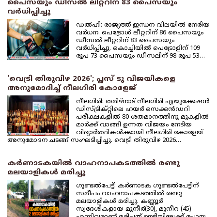
പൈസയും ഡീസല്‍ ലിറ്ററിന് 83 പൈസയും
വര്‍ധിപ്പിച്ചു
ഡല്‍ഹി: രാജ്യത്ത് ഇന്ധന വിലയില്‍ നേരിയ
വര്‍ധന. പെട്രോള്‍ ലീറ്ററിന് 86 പൈസയും
ഡീസല്‍ ലീറ്ററിന് 83 പൈസയും
വര്‍ധിപ്പിച്ചു. കൊച്ചിയില്‍ പെട്രോളിന് 109
രൂപ 73 പൈസയും ഡീസലിന് 98 രൂപ 53…
'വെട്രി തിരുവിഴ 2026'; പ്ലസ് ടു വിജയികളെ
അനുമോദിച്ച് നീലഗിരി കോളേജ്
നീലഗിരി: തമിഴ്‌നാട് നീലഗിരി എജുക്കേഷന്‍
ഡിസ്ട്രിക്റ്റിലെ ഹയര്‍ സെക്കന്‍ഡറി
പരീക്ഷകളില്‍ 80 ശതമാനത്തിനു മുകളില്‍
മാര്‍ക്ക് വാങ്ങി ഉന്നത വിജയം നേടിയ
വിദ്യാര്‍ത്ഥികള്‍ക്കായി നീലഗിരി കോളേജ്
അനുമോദന ചടങ്ങ് സംഘടിപ്പിച്ചു. വെട്രി തിരുവിഴ 2026…
കര്‍ണാടകയില്‍ വാഹനാപകടത്തില്‍ രണ്ടു
മലയാളികള്‍ മരിച്ചു
ഗുണ്ടല്‍പേട്ട്: കര്‍ണാടക ഗുണ്ടല്‍പേട്ടിന്
സമീപം വാഹനാപകടത്തില്‍ രണ്ടു
മലയാളികള്‍ മരിച്ചു. കണ്ണൂര്‍
സ്വദേശികളായ മുനീര്‍(30), മുനീറ (45)
എന്നിവരാണ് മരിച്ചത്.ഊട്ടിയിലേക്ക് പോയ