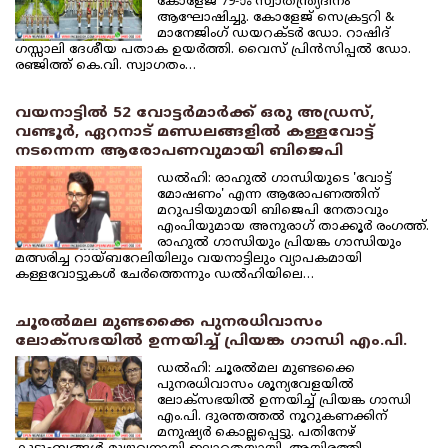
കോളേജ് 79-ാം സ്വാതന്ത്ര്യദിനം
ആഘോഷിച്ചു. കോളേജ് സെക്രട്ടറി &
മാനേജിംഗ് ഡയറക്ടര്‍ ഡോ. റാഷിദ്
ഗസ്സാലി ദേശീയ പതാക ഉയര്‍ത്തി. വൈസ് പ്രിന്‍സിപ്പല്‍ ഡോ.
രഞ്ജിത്ത് കെ.വി. സ്വാഗതം…
വയനാട്ടില്‍ 52 വോട്ടര്‍മാര്‍ക്ക് ഒരു അഡ്രസ്,
വണ്ടൂര്‍, ഏറനാട് മണ്ഡലങ്ങളില്‍ കള്ളവോട്ട്
നടന്നെന്ന ആരോപണവുമായി ബിജെപി
ഡല്‍ഹി: രാഹുല്‍ ഗാന്ധിയുടെ 'വോട്ട്
മോഷണം' എന്ന ആരോപണത്തിന്
മറുപടിയുമായി ബിജെപി നേതാവും
എംപിയുമായ അനുരാഗ് താക്കൂര്‍ രംഗത്ത്.
രാഹുല്‍ ഗാന്ധിയും പ്രിയങ്ക ഗാന്ധിയും
മത്സരിച്ച റായ്ബറേലിയിലും വയനാട്ടിലും വ്യാപകമായി
കള്ളവോട്ടുകള്‍ ചേര്‍ത്തെന്നും ഡല്‍ഹിയിലെ…
ചൂരല്‍മല മുണ്ടക്കൈ പുനരധിവാസം
ലോക്‌സഭയില്‍ ഉന്നയിച്ച് പ്രിയങ്ക ഗാന്ധി എം.പി.
ഡല്‍ഹി: ചൂരല്‍മല മുണ്ടക്കൈ
പുനരധിവാസം ശൂന്യവേളയില്‍
ലോക്‌സഭയില്‍ ഉന്നയിച്ച് പ്രിയങ്ക ഗാന്ധി
എം.പി. ദുരന്തത്തല്‍ നൂറുകണക്കിന്
മനുഷ്യര്‍ കൊല്ലപ്പെട്ടു. പതിനേഴ്