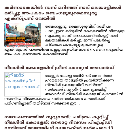
കര്‍ണാടകയില്‍ ബസ് മറിഞ്ഞ് നാല് മലയാളികള്‍
മരിച്ചു; അപകടം ബെംഗളൂരുമൈസൂരു
എക്‌സ്പ്രസ് വേയില്‍
ബെംഗളൂരു: മൈസൂരുവിന് സമീപം
ചന്നപ്പട്ടണ മദ്ടൂരില്‍ കേരളത്തില്‍ നിന്നുള്ള
സ്വകാര്യ ബസ് അപകടത്തില്‍പ്പെട്ട് നാല്
മലയാളികള്‍ മരിച്ചു. ഇന്ന് പുലര്‍ച്ചെ
4:10ഓടെ ബെംഗളൂരുമൈസൂരു
എക്‌സ്പ്രസ് പാതയിലെ പുട്ടപ്പനദുഡിയിലാണ് നാടിനെ നടുക്കിയ
അപകടം ഉണ്ടായത്. കൊയിലാണ്ടി…
നീലഗിരി കോളേജിന് ഗ്രീന്‍ ചാമ്പ്യന്‍ അവാര്‍ഡ്
താളൂര്‍: കേരള തമിഴ്‌നാട് അതിര്‍ത്തി
ഗ്രാമമായ താളൂരില്‍ പ്രവര്‍ത്തിക്കുന്ന
നീലഗിരി കോളേജിന് തമിഴ്‌നാട്
സര്‍ക്കാരിന്റെ ഗ്രീന്‍ ചാമ്പ്യന്‍ഷിപ്പ്
അവാര്‍ഡ്. നീലഗിരി കോളേജ് ക്യാമ്പസില്‍
നടത്തിയ വിജയകരമായ ഹരിതവത്കരണ പദ്ധതികള്‍
പരിഗണിച്ചാണ് തമിഴ്‌നാട് സര്‍ക്കാര്‍ ഈ…
ഗവേഷണത്തില്‍ നൂറുമേനി; ചരിത്രം കുറിച്ച്
നീലഗിരി കോളേജ്; ഒരൊറ്റ ദിവസം പിഎച്ച്ഡി
നേടിയത് മാനേജിംഗ് ഡയറക്ടര്‍ ഉള്‍പ്പെടെ 13