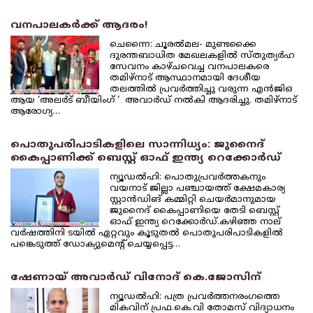
വനപാലകര്‍ക്ക് ആദരം!
ചെന്നൈ: ചൂരല്‍മല- മുണ്ടക്കൈ
ദുരന്തബാധിത മേഖലകളില്‍ സ്തുത്യര്‍ഹ
സേവനം കാഴ്ചവെച്ച വനപാലകരെ
തമിഴ്‌നാട് ആസ്ഥാനമായി ദേശീയ
തലത്തില്‍ പ്രവര്‍ത്തിച്ചു വരുന്ന എന്‍ജിഒ
ആയ 'അലര്‍ട് ബീയിംഗ് ' അവാര്‍ഡ് നല്‍കി ആദരിച്ചു. തമിഴ്‌നാട്
ആരോഗ്യ…
പൊതുപരിപാടികളിലെ സാന്നിധ്യം: ജുനൈദ്
കൈപ്പാണിക്ക് ബെസ്റ്റ് ഓഫ് ഇന്ത്യ റെക്കോര്‍ഡ്
ന്യൂഡല്‍ഹി: പൊതുപ്രവര്‍ത്തകനും
വയനാട് ജില്ലാ പഞ്ചായത്ത് ക്ഷേമകാര്യ
സ്റ്റാന്‍ഡിങ് കമ്മിറ്റി ചെയര്‍മാനുമായ
ജുനൈദ് കൈപ്പാണിയെ തേടി ബെസ്റ്റ്
ഓഫ് ഇന്ത്യ റെക്കോര്‍ഡ്.കഴിഞ്ഞ നാല്
വര്‍ഷത്തിനി ടയില്‍ ഏറ്റവും കൂടുതല്‍ പൊതുപരിപാടികളില്‍
പങ്കെടുത്ത് ഡോക്യുമെന്റ് ചെയ്യപ്പെട്ട…
ഷേണായ് അവാര്‍ഡ് വിനോദ് കെ.ജോസിന്
ന്യൂഡല്‍ഹി: പത്ര പ്രവര്‍ത്തനരംഗത്തെ
മികവിന് പ്രഫ.കെ.വി തോമസ് വിദ്യാധനം