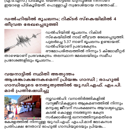
(എ.ടി.എസ്.) പിടികൂടി. തമിഴ്‌നാട്ടിലെ ഹുസൂരില്‍ നിന്നാണ്
ഇയാളെ പിടികൂടിയത്. പൊള്ളാച്ചി സ്വദേശിയായ സന്തോഷ്…
ഡല്‍ഹിയില്‍ ഭൂചലനം; റിക്ടര്‍ സ്‌കെയിലില്‍ 4
തീവ്രത രേഖപ്പെടുത്തി
ഡല്‍ഹിയില്‍ ഭൂചലനം. റിക്ടര്‍
സ്‌കെയിലില്‍ നാല് തീവ്രത രേഖപ്പെടുത്തി.
പുലര്‍ച്ചെ 5.37 നാണ് ഭൂചലനം ഉണ്ടായത്.
ഡല്‍ഹിയാണ് പ്രഭവകേന്ദ്രം.
ഭൗമോപരിതലത്തില്‍ നിന്നും 5 കിലോമീറ്റര്‍
താഴെയാണ് പ്രഭവകേന്ദ്രം. തലസ്ഥാന മേഖലയിലും സമീപ
പ്രദേശങ്ങളിലും ഭൂചലനം…
വയനാട്ടില്‍ സ്ഥിതി അത്യന്തം
ആശങ്കാകജനകമെന്ന് പ്രിയങ്ക ഗാന്ധി ; രാഹുല്‍
ഗാന്ധിയുടെ നേതൃത്വത്തില്‍ യു.ഡി.എഫ്. എം.പി.
മാര്‍ പ്രതിഷേധിച്ചു
ന്യൂഡല്‍ഹി: വനാതിര്‍ത്തികളില്‍
വന്യജീവികളുടെ ആക്രമണത്തില്‍ നിന്നും
മനുഷ്യ ജീവന് സംരക്ഷണം ആവശ്യപ്പെട്ടും,
കടല്‍ കൊള്ള നടത്തുന്ന കേന്ദ്ര
സര്‍ക്കാരിന്റെ ഖനനത്തിനുമെതിരെ
കേരളത്തില്‍ നിന്നുള്ള യു.ഡി.എഫ്. എം.പി.മാര്‍ ലോകസഭ
പ്രതിപക്ഷ നേതാവ് രാഹുല്‍ ഗാന്ധിയുടെയും പ്രിയങ്ക…