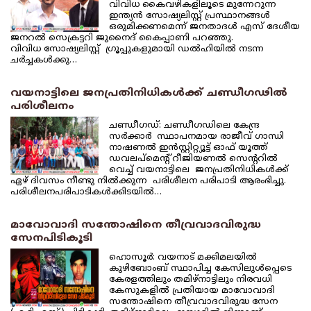
വിവിധ കൈവഴികളിലൂടെ മുന്നേറുന്ന
ഇന്ത്യന്‍ സോഷ്യലിസ്റ്റ് പ്രസ്ഥാനങ്ങള്‍
ഒരുമിക്കണമെന്ന് ജനതാദള്‍ എസ് ദേശീയ
ജനറല്‍ സെക്രട്ടറി ജുനൈദ് കൈപ്പാണി പറഞ്ഞു.
വിവിധ സോഷ്യലിസ്റ്റ് ഗ്രൂപ്പുകളുമായി ഡല്‍ഹിയില്‍ നടന്ന
ചര്‍ച്ചകള്‍ക്കു…
വയനാട്ടിലെ ജനപ്രതിനിധികള്‍ക്ക് ചണ്ഡീഗഢില്‍
പരിശീലനം
ചണ്ഡീഗഡ്: ചണ്ഡീഗഡിലെ കേന്ദ്ര
സര്‍ക്കാര്‍ സ്ഥാപനമായ രാജീവ് ഗാന്ധി
നാഷണല്‍ ഇന്‍സ്റ്റിറ്റ്യൂട്ട് ഓഫ് യൂത്ത്
ഡവലപ്‌മെന്റ് റീജിയണല്‍ സെന്ററില്‍
വെച്ച് വയനാട്ടിലെ ജനപ്രതിനിധികള്‍ക്ക്
ഏഴ് ദിവസം നീണ്ടു നില്‍ക്കുന്ന പരിശീലന പരിപാടി ആരംഭിച്ചു.
പരിശീലനപരിപാടികള്‍ക്കിടയില്‍…
മാവോവാദി സന്തോഷിനെ തീവ്രവാദവിരുദ്ധ
സേനപിടികൂടി
ഹൊസൂര്‍: വയനാട് മക്കിമലയില്‍
കുഴിബോംബ് സ്ഥാപിച്ച കേസിലുള്‍പ്പെടെ
കേരളത്തിലും തമിഴ്‌നാട്ടിലും നിരവധി
കേസുകളില്‍ പ്രതിയായ മാവോവാദി
സന്തോഷിനെ തീവ്രവാദവിരുദ്ധ സേന