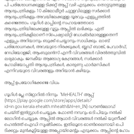
പി പരിശോധനക്കുള്ള ടിക്കറ്റ് ആപ്പ് വഴി എടുക്കാം. തൊട്ടടുത്തുള്ള
ആശുപത്രികളും 10 കിലോമീറ്റര്‍ ചുറ്റളവിലുള്ള സര്‍ക്കാര്‍
ആശുപത്രികളും അവയിലേക്കുള്ള ദൂരവും എളുപ്പത്തില്‍
കണ്ടെത്താം. ഗൂഗിള്‍ മാപ്പിന്റെ സഹായത്തോടെ
ആശുപത്രിയിലേക്കുള്ള റൂട്ടും ആപ്പില്‍ ലഭിക്കും. ഏത്
ആശുപത്രികളിലാണ് സ്‌പെഷ്യാലിറ്റി ഡോക്ടര്‍മാരുള്ളതെന്ന്
എളുപ്പം അറിയാനും ബുക്ക് ചെയ്യാനും സാധിക്കും. ലാബ്
പരിശോധനകള്‍, അവയുടെ നിരക്കുകള്‍, ബ്ലഡ് ബാങ്ക്, പേവാര്‍ഡ്,
റേഡിയോളജി, ആംബുലന്‍സ് എന്നീ വിവരങ്ങള്‍ വിരല്‍ത്തുമ്പില്‍
ലഭ്യമാകും. ജനകീയ ആരോഗ്യ കേന്ദ്രങ്ങള്‍, സര്‍ക്കാര്‍
ഹോമിയോപ്പതി ആശുപത്രികള്‍, കാരുണ്യ ഫാര്‍മസികള്‍
എന്നിവയുടെ വിവരങ്ങളും അറിയാന്‍ കഴിയും.
ആപ്പ് ഉപയോഗിക്കേണ്ട വിധം
ഗൂഗിള്‍ പ്ലേ സ്‌റ്റോറില്‍ നിന്നും 'MeHEALTH' ആപ്പ്
(https://play.google.com/store/apps/details?
id=in.gov.kerala.ehealth.mhealth&hl=en_IN) ഡൗണ്‍ലോഡ്
ചെയ്ത് ഇന്‍സ്റ്റാള്‍ ചെയ്യുക. ഫോണ്‍ നമ്പറും ഒ.ടി.പിയും നല്‍കി
ലോഗിന്‍ ചെയ്യുക. ആപ്പില്‍ ആധാര്‍ വിവരങ്ങള്‍ നല്‍കി യുണീക്ക്
ഹെല്‍ത്ത് ഐഡി സൃഷ്ടിക്കാം. ഇതിലൂടെ ഓണ്‍ലൈനായി ഒ.പി
ടിക്കറ്റും മുന്‍കൂട്ടിയുള്ള അപ്പോയ്‌മെന്റും എടുക്കാം. ആപ്പിന്റെ ഹോം