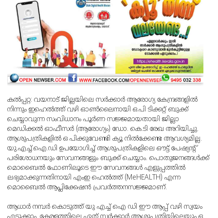
കല്‍പ്പറ്റ: വയനാട് ജില്ലയിലെ സര്‍ക്കാര്‍ ആരോഗ്യ കേന്ദ്രങ്ങളില്‍
നിന്നും ഇഹെല്‍ത്ത് വഴി ഓണ്‍ലൈനായി ഒ.പി ടിക്കറ്റ് ബുക്ക്
ചെയ്യാവുന്ന സംവിധാനം പൂര്‍ണ സജ്ജമായതായി ജില്ലാ
മെഡിക്കല്‍ ഓഫീസര്‍ (ആരോഗ്യം) ഡോ. കെ.ടി രേഖ അറിയിച്ചു.
ആശുപത്രികളില്‍ ഒ പിക്കുവേണ്ടി ക്യൂ നില്‍ക്കേണ്ട ആവശ്യമില്ല.
യു.എച്ച്.ഐ.ഡി ഉപയോഗിച്ച് ആശുപത്രികളിലെ ഔട്ട് പേഷ്യന്റ്
പരിശോധനയും സേവനങ്ങളും ബുക്ക് ചെയ്യാം. പൊതുജനങ്ങള്‍ക്ക്
മൊബൈല്‍ ഫോണിലൂടെ ഈ സേവനങ്ങള്‍ എളുപ്പത്തില്‍
ലഭ്യമാക്കുന്നതിനായി എംഇ ഹെല്‍ത്ത് (MeHEALTH) എന്ന
മൊബൈല്‍ ആപ്ലിക്കേഷന്‍ പ്രവര്‍ത്തനസജ്ജമാണ്.
ആധാര്‍ നമ്പര്‍ കൊടുത്ത് യു എച്ച് ഐ ഡി ഈ ആപ്പ് വഴി സ്വയം
എടുക്കാം. കേരളത്തിലെ ഏത് സര്‍ക്കാര്‍ ആശുപത്രിയിലെയും ഒ