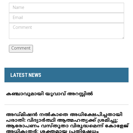
LATEST NEWS
കഞ്ചാവുമായി യുവാവ് അറസ്റ്റില്‍
അഡ്മിഷന്‍ നല്‍കാതെ അധിക്ഷേപിച്ചതായി
പരാതി: വിദ്യാര്‍ത്ഥി ആത്മഹത്യക്ക് ശ്രമിച്ചു;
ആരോപണം വസ്തുതാ വിരുദ്ധമെന്ന് കോളേജ്
അധികൃതര്‍; ശക്തമായ പ്രതിഷേധം