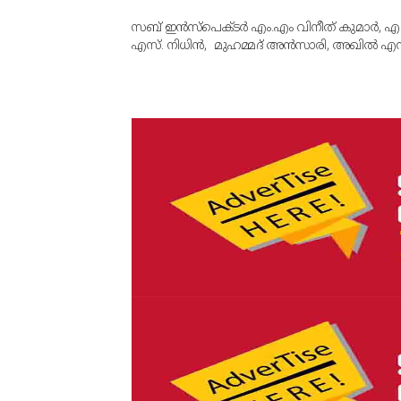
സബ് ഇന്‍സ്‌പെക്ടര്‍ എം.എം വിനീത് കുമാര്‍,
എസ്. നിധിന്‍, മുഹമ്മദ് അന്‍സാരി, അഖില്‍ 