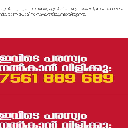
 എ.എസ്.ഐ എം.കെ. സനല്‍, എസ്.സി.പി.ഒ പ്രഭാകരന്‍, സി.പി.ഒമാരായ
എന്നിവരാണ് പോലീസ് സംഘത്തിലുണ്ടായിരുന്നത്.