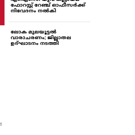
ഫോറസ്റ്റ് റേഞ്ച് ഓഫീസര്‍ക്ക്
നിവേദനം നല്‍കി
ലോക മുലയൂട്ടല്‍
വാരാചരണം; ജില്ലാതല
ഉദ്ഘാടനം നടത്തി
‍