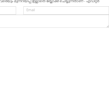
ും മുന്നറിയിപ്പ് ഇല്ലാതെ ബ്ലോക്ക് ചെയ്യുന്നതാണ് - എഡിറ്റര്‍