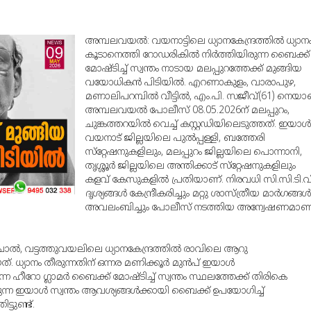
അമ്പലവയല്‍: വയനാട്ടിലെ ധ്യാനകേന്ദ്രത്തില്‍ ധ്യാന
കൂടാനെത്തി റോഡരികില്‍ നിര്‍ത്തിയിരുന്ന ബൈക്ക്
മോഷ്ടിച്ച് സ്വന്തം നാടായ മലപ്പുറത്തേക്ക് മുങ്ങിയ
വയോധികന്‍ പിടിയില്‍. എറണാകുളം, വാരാപുഴ,
മണാലിപറമ്പില്‍ വീട്ടില്‍, എം.പി. സജീവ്(61) നെയാ
അമ്പലവയല്‍ പോലീസ് 08.05.2026ന് മലപ്പുറം,
ചുങ്കത്തറയില്‍ വെച്ച് കസ്റ്റഡിയിലെടുത്തത്. ഇയാള്‍
വയനാട് ജില്ലയിലെ പുല്‍പ്പള്ളി, ബത്തേരി
സ്‌റ്റേഷനുകളിലും, മലപ്പുറം ജില്ലയിലെ പൊന്നാനി,
തൃശ്ശൂര്‍ ജില്ലയിലെ അന്തിക്കാട് സ്‌റ്റേഷനുകളിലും
കളവ് കേസുകളില്‍ പ്രതിയാണ്. നിരവധി സി.സി.ടി.വ
ദൃശ്യങ്ങള്‍ കേന്ദ്രീകരിച്ചും മറ്റു ശാസ്ത്രീയ മാര്‍ഗങ്ങള്‍
അവലംബിച്ചും പോലീസ് നടത്തിയ അന്വേഷണമാണ
ല്‍, വട്ടത്തുവയലിലെ ധ്യാനകേന്ദ്രത്തില്‍ രാവിലെ ആറു
യാനം തീരുന്നതിന് ഒന്നര മണിക്കൂര്‍ മുന്‍പ് ഇയാള്‍
ന്ന ഹീറോ ഗ്ലാമര്‍ ബൈക്ക് മോഷ്ടിച്ച് സ്വന്തം സ്ഥലത്തേക്ക് തിരികെ
്ന ഇയാള്‍ സ്വന്തം ആവശ്യങ്ങള്‍ക്കായി ബൈക്ക് ഉപയോഗിച്ച്
്ടുണ്ട്.