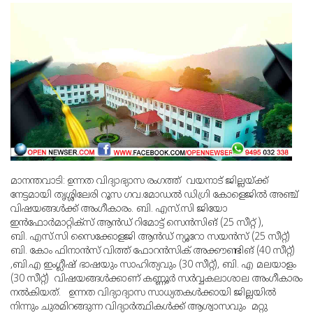
മാനന്തവാടി: ഉന്നത വിദ്യാഭ്യാസ രംഗത്ത് വയനാട് ജില്ലയ്ക്ക്
നേട്ടമായി തൃശ്ശിലേരി റൂസ ഗവ.മോഡല്‍ ഡിഗ്രി കോളെജില്‍ അഞ്ച്
വിഷയങ്ങള്‍ക്ക് അംഗീകാരം. ബി. എസ്.സി ജിയോ
ഇന്‍ഫോര്‍മാറ്റിക്‌സ് ആന്‍ഡ് റിമോട്ട് സെന്‍സിങ് (25 സീറ്റ് ),
ബി. എസ്.സി സൈക്കോളജി ആന്‍ഡ് ന്യൂറോ സയന്‍സ് (25 സീറ്റ്)
ബി. കോം ഫിനാന്‍സ് വിത്ത് ഫോറന്‍സിക് അക്കൗണ്ടിങ് (40 സീറ്റ്)
,ബി.എ ഇംഗ്ലീഷ് ഭാഷയും സാഹിത്യവും (30 സീറ്റ്), ബി. എ മലയാളം
(30 സീറ്റ്) വിഷയങ്ങള്‍ക്കാണ് കണ്ണൂര്‍ സര്‍വ്വകലാശാല അംഗീകാരം
നല്‍കിയത്. ഉന്നത വിദ്യാദ്യാസ സാധ്യതകള്‍ക്കായി ജില്ലയില്‍
നിന്നും ചുരമിറങ്ങുന്ന വിദ്യാര്‍ത്ഥികള്‍ക്ക് ആശ്വാസവും മറ്റു