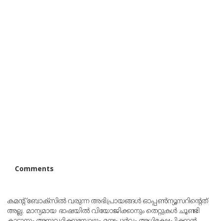
Comments
കമന്റ് ബോക്‌സില്‍ വരുന്ന അഭിപ്രായങ്ങള്‍ ഓപ്പൺന്യൂസറിന്റെത്
അല്ല. മാന്യമായ ഭാഷയില്‍ വിയോജിക്കാനും തെറ്റുകള്‍ ചൂണ്ടി