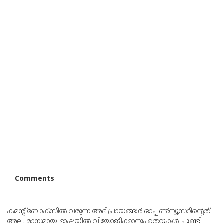
Comments
കമന്റ് ബോക്‌സില്‍ വരുന്ന അഭിപ്രായങ്ങള്‍ ഓപ്പൺന്യൂസറിന്റെത്
അല്ല. മാന്യമായ ഭാഷയില്‍ വിയോജിക്കാനും തെറ്റുകള്‍ ചൂണ്ടി