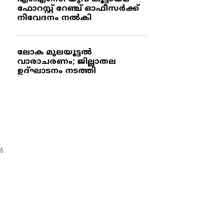
ഫോറസ്റ്റ് റേഞ്ച് ഓഫീസര്‍ക്ക്
നിവേദനം നല്‍കി
ലോക മുലയൂട്ടല്‍
വാരാചരണം; ജില്ലാതല
ഉദ്ഘാടനം നടത്തി
‍