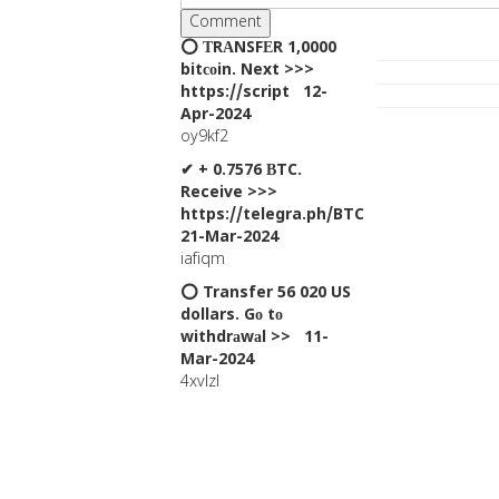
⭕ ТRАNSFЕR 1,0000
bitсоin. Next >>>
https://script 12-
Apr-2024
oy9kf2
✔ + 0.7576 ВTC.
Receive >>>
https://telegra.ph/BTC
21-Mar-2024
iafiqm
⭕ Transfer 56 020 US
dollars. Gо tо
withdrаwаl >> 11-
Mar-2024
4xvlzl