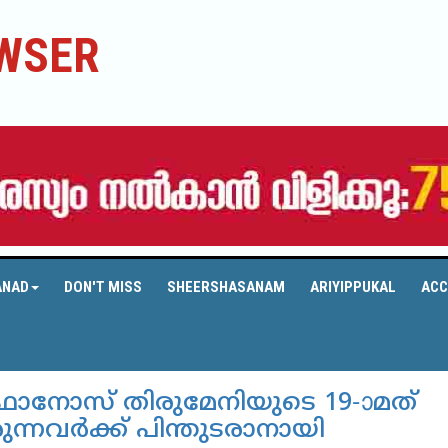
WSER
ANAD
DON'T MISS
SHEERSHASANAM
ARIYIPPUKAL
ACC
‌തേഫാനോസ് തിരുമേനിയുടെ 19-ാമത്
്നവര്‍ക്ക് പിന്തുടരാനായി