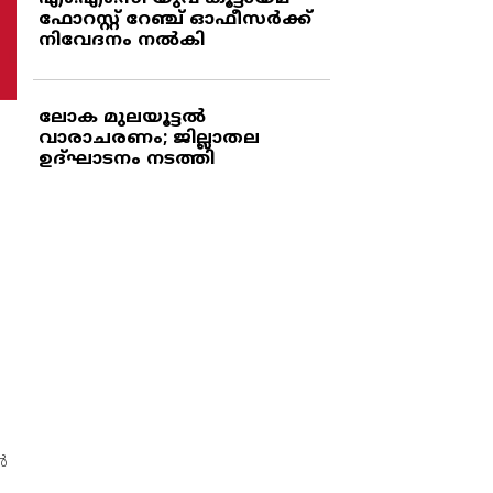
ഫോറസ്റ്റ് റേഞ്ച് ഓഫീസര്‍ക്ക്
നിവേദനം നല്‍കി
ലോക മുലയൂട്ടല്‍
വാരാചരണം; ജില്ലാതല
ഉദ്ഘാടനം നടത്തി
‍