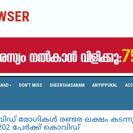
WSER
ANAD
DON'T MISS
SHEERSHASANAM
ARIYIPPUKAL
ACC
വിഡ് രോഗികള്‍ രണ്ടര ലക്ഷം കടന്നു
202 പേര്‍ക്ക് കൊവിഡ്