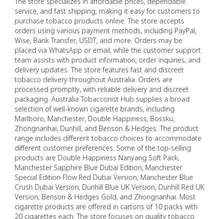
The store specializes in affordable prices, dependable
service, and fast shipping, making it easy for customers to
purchase tobacco products online. The store accepts
orders using various payment methods, including PayPal,
Wise, Bank Transfer, USDT, and more. Orders may be
placed via WhatsApp or email, while the customer support
team assists with product information, order inquiries, and
delivery updates. The store features fast and discreet
tobacco delivery throughout Australia. Orders are
processed promptly, with reliable delivery and discreet
packaging. Australia Tobacconist Hub supplies a broad
selection of well-known cigarette brands, including
Marlboro, Manchester, Double Happiness, Bossku,
Zhongnanhai, Dunhill, and Benson & Hedges. The product
range includes different tobacco choices to accommodate
different customer preferences. Some of the top-selling
products are Double Happiness Nanyang Soft Pack,
Manchester Sapphire Blue Dubai Edition, Manchester
Special Edition Flow Red Dubai Version, Manchester Blue
Crush Dubai Version, Dunhill Blue UK Version, Dunhill Red UK
Version, Benson & Hedges Gold, and Zhongnanhai. Most
cigarette products are offered in cartons of 10 packs with
20 cigarettes each. The store focuses on quality tobacco