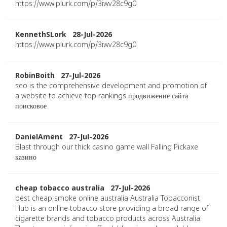
https://www.plurk.com/p/3iwv28c9g0
KennethSLork 28-Jul-2026
https://www.plurk.com/p/3iwv28c9g0
RobinBoith 27-Jul-2026
seo is the comprehensive development and promotion of
a website to achieve top rankings продвижение сайта
поисковое
DanielAment 27-Jul-2026
Blast through our thick casino game wall Falling Pickaxe
казино
cheap tobacco australia 27-Jul-2026
best cheap smoke online australia Australia Tobacconist
Hub is an online tobacco store providing a broad range of
cigarette brands and tobacco products across Australia.