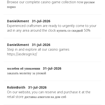
Browse our complete casino game collection now русское
порно
DanielAment 31-Jul-2026
Experienced craftsmen are ready to urgently come to your
aid in any area around the clock купить со скидкой 50%
DanielAment 31-Jul-2026
Step in and explore all our casino games
https://asdesign.kz/
молебен об упокоении 31-Jul-2026
заказать молитву за упокой
RobinBoith 31-Jul-2026
On our website, you can reserve and purchase it at the
retail store доставка алкоголя на дом спб