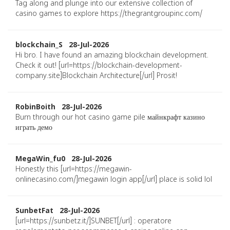
Tag along and plunge into our extensive collection of
casino games to explore https://thegrantgroupinc.com/
blockchain_S 28-Jul-2026
Hi bro. I have found an amazing blockchain development.
Check it out! [url=https://blockchain-development-
company.site]Blockchain Architecture[/url] Prosit!
RobinBoith 28-Jul-2026
Burn through our hot casino game pile майнкрафт казино
играть демо
MegaWin_fu0 28-Jul-2026
Honestly this [url=https://megawin-
onlinecasino.com/]megawin login app[/url] place is solid lol
SunbetFat 28-Jul-2026
[url=https://sunbetz.it/]SUNBET[/url] : operatore