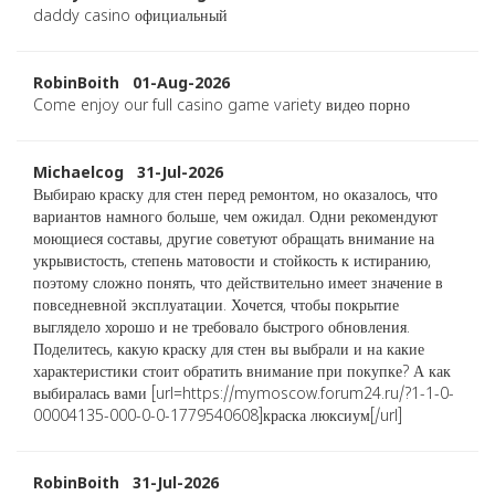
daddy casino официальный
RobinBoith 01-Aug-2026
Come enjoy our full casino game variety видео порно
Michaelcog 31-Jul-2026
Выбираю краску для стен перед ремонтом, но оказалось, что
вариантов намного больше, чем ожидал. Одни рекомендуют
моющиеся составы, другие советуют обращать внимание на
укрывистость, степень матовости и стойкость к истиранию,
поэтому сложно понять, что действительно имеет значение в
повседневной эксплуатации. Хочется, чтобы покрытие
выглядело хорошо и не требовало быстрого обновления.
Поделитесь, какую краску для стен вы выбрали и на какие
характеристики стоит обратить внимание при покупке? А как
выбиралась вами [url=https://mymoscow.forum24.ru/?1-1-0-
00004135-000-0-0-1779540608]краска люксиум[/url]
RobinBoith 31-Jul-2026