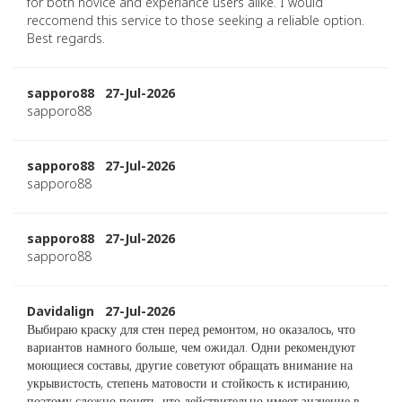
for both novice and experiance users alike. I would
reccomend this service to those seeking a reliable option.
Best regards.
sapporo88 27-Jul-2026
sapporo88
sapporo88 27-Jul-2026
sapporo88
sapporo88 27-Jul-2026
sapporo88
Davidalign 27-Jul-2026
Выбираю краску для стен перед ремонтом, но оказалось, что
вариантов намного больше, чем ожидал. Одни рекомендуют
моющиеся составы, другие советуют обращать внимание на
укрывистость, степень матовости и стойкость к истиранию,