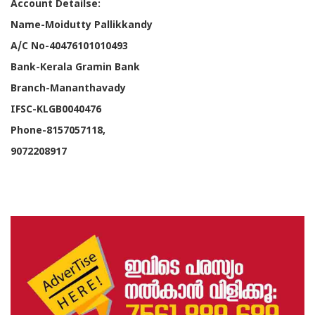
Account Detailse:
Name-Moidutty Pallikkandy
A/C No-40476101010493
Bank-Kerala Gramin Bank
Branch-Mananthavady
IFSC-KLGB0040476
Phone-8157057118,
9072208917