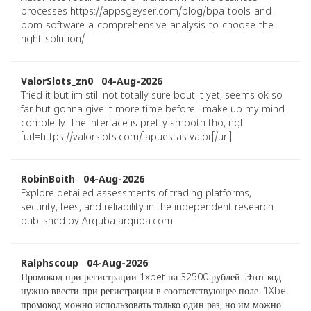
processes https://appsgeyser.com/blog/bpa-tools-and-
bpm-software-a-comprehensive-analysis-to-choose-the-
right-solution/
ValorSlots_zn0 04-Aug-2026
Tried it but im still not totally sure bout it yet, seems ok so
far but gonna give it more time before i make up my mind
completly. The interface is pretty smooth tho, ngl.
[url=https://valorslots.com/]apuestas valor[/url]
RobinBoith 04-Aug-2026
Explore detailed assessments of trading platforms,
security, fees, and reliability in the independent research
published by Arquba arquba.com
Ralphscoup 04-Aug-2026
Промокод при регистрации 1xbet на 32500 рублей. Этот код
нужно ввести при регистрации в соответствующее поле. 1Xbet
промокод можно использовать только один раз, но им можно