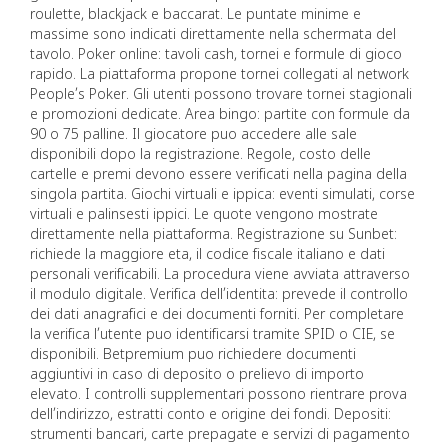
roulette, blackjack e baccarat. Le puntate minime e
massime sono indicati direttamente nella schermata del
tavolo. Poker online: tavoli cash, tornei e formule di gioco
rapido. La piattaforma propone tornei collegati al network
People’s Poker. Gli utenti possono trovare tornei stagionali
e promozioni dedicate. Area bingo: partite con formule da
90 o 75 palline. Il giocatore puo accedere alle sale
disponibili dopo la registrazione. Regole, costo delle
cartelle e premi devono essere verificati nella pagina della
singola partita. Giochi virtuali e ippica: eventi simulati, corse
virtuali e palinsesti ippici. Le quote vengono mostrate
direttamente nella piattaforma. Registrazione su Sunbet:
richiede la maggiore eta, il codice fiscale italiano e dati
personali verificabili. La procedura viene avviata attraverso
il modulo digitale. Verifica dell’identita: prevede il controllo
dei dati anagrafici e dei documenti forniti. Per completare
la verifica l’utente puo identificarsi tramite SPID o CIE, se
disponibili. Betpremium puo richiedere documenti
aggiuntivi in caso di deposito o prelievo di importo
elevato. I controlli supplementari possono rientrare prova
dell’indirizzo, estratti conto e origine dei fondi. Depositi:
strumenti bancari, carte prepagate e servizi di pagamento