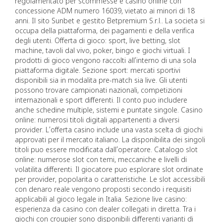
regolamentato per scommesse e casino online con
concessione ADM numero 16039, vietato ai minori di 18
anni. Il sito Sunbet e gestito Betpremium S.r.l.. La societa si
occupa della piattaforma, dei pagamenti e della verifica
degli utenti. Offerta di gioco: sport, live betting, slot
machine, tavoli dal vivo, poker, bingo e giochi virtuali. I
prodotti di gioco vengono raccolti all’interno di una sola
piattaforma digitale. Sezione sport: mercati sportivi
disponibili sia in modalita pre-match sia live. Gli utenti
possono trovare campionati nazionali, competizioni
internazionali e sport differenti. Il conto puo includere
anche schedine multiple, sistemi e puntate singole. Casino
online: numerosi titoli digitali appartenenti a diversi
provider. L’offerta casino include una vasta scelta di giochi
approvati per il mercato italiano. La disponibilita dei singoli
titoli puo essere modificata dall’operatore. Catalogo slot
online: numerose slot con temi, meccaniche e livelli di
volatilita differenti. Il giocatore puo esplorare slot ordinate
per provider, popolarita o caratteristiche. Le slot accessibili
con denaro reale vengono proposti secondo i requisiti
applicabili al gioco legale in Italia. Sezione live casino:
esperienza da casino con dealer collegati in diretta. Tra i
giochi con croupier sono disponibili differenti varianti di