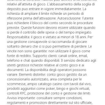
relativi all’attivita di gioco. L’abbassamento della soglia di
deposito puo entrare in vigore immediatamente. La
richiesta di ampliare il limite richiede un periodo di
riflessione prima dell’attivazione. Autoesclusione: l’utente
puo richiedere il blocco del conto secondo le procedure
previste. Queste funzioni devono essere utilizzate quando
si perde il controllo delle spese o del tempo impiegato.
Responsabilita: il gioco e vietato ai minori di 18 anni. Per
una gestione consapevole si raccomanda di giocare
soltanto denaro che ci si puo permettere di perdere. Le
vincite non sono garantite: non utilizzare il gioco come
fonte di reddito. Supporto clienti: canali online, email,
telefono e chat quando disponibili. Il servizio dedicato agli
utenti gestisce richieste relative al conto gioco e ai
documenti. La disponibilita degli operatori possono
variare. Elementi distintivi: conto gioco gestito da un
concessionario autorizzato, area completa per le
scommesse, ampio catalogo casino con tavoli dal vivo,
prodotti aggiuntivi come poker, bingo e giochi virtuali,
controlli KYC, protezione del conto e gestione dei limiti.
Avviso importante: consultare sempre condizioni,
regolamenti e promozioni direttamente sul sito ufficiale,