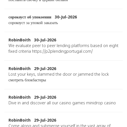
поставить свечку в церкви онлайн
сорокоуст об упокоении 30-Jul-2026
сорокоуст за упокой заказать
RobinBoith 30-Jul-2026
We evaluate peer to peer lending platforms based on eight
fixed criteria https://p2plendingportugal.com/
RobinBoith 29-Jul-2026
Lost your keys, slammed the door or jammed the lock
смотреть блокбастеры
RobinBoith 29-Jul-2026
Dive in and discover all our casino games minidrop casino
RobinBoith 29-Jul-2026
Come along and submerge yourself in the vast array of