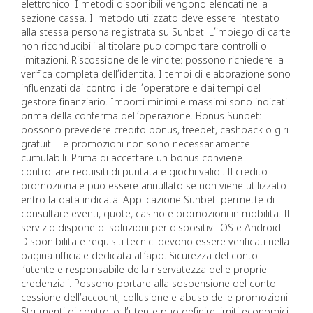
elettronico. I metodi disponibili vengono elencati nella
sezione cassa. Il metodo utilizzato deve essere intestato
alla stessa persona registrata su Sunbet. L’impiego di carte
non riconducibili al titolare puo comportare controlli o
limitazioni. Riscossione delle vincite: possono richiedere la
verifica completa dell’identita. I tempi di elaborazione sono
influenzati dai controlli dell’operatore e dai tempi del
gestore finanziario. Importi minimi e massimi sono indicati
prima della conferma dell’operazione. Bonus Sunbet:
possono prevedere credito bonus, freebet, cashback o giri
gratuiti. Le promozioni non sono necessariamente
cumulabili. Prima di accettare un bonus conviene
controllare requisiti di puntata e giochi validi. Il credito
promozionale puo essere annullato se non viene utilizzato
entro la data indicata. Applicazione Sunbet: permette di
consultare eventi, quote, casino e promozioni in mobilita. Il
servizio dispone di soluzioni per dispositivi iOS e Android.
Disponibilita e requisiti tecnici devono essere verificati nella
pagina ufficiale dedicata all’app. Sicurezza del conto:
l’utente e responsabile della riservatezza delle proprie
credenziali. Possono portare alla sospensione del conto
cessione dell’account, collusione e abuso delle promozioni.
Strumenti di controllo: l’utente puo definire limiti economici