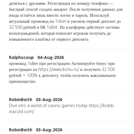
делиться с друзьями. Регистрация по номеру телефона —
быстрый способ создать аккаунт. После получения данных для
входа остаётся лишь ввести логин и пароль. Используй
актуальный промокод на 1xbet и увеличь первый депозит до
32 500 рублей в БК 1xBet. На платформе действует система
вознаграждений, которая помогает игрокам получать до
повышенного кэшбэка от первого депозита.
Ralphscoup 04-Aug-2026
промокод 1хБет при регистрации Активируйте бонус при
регистрации на https://www.ikonu.ru/ и получите 32 500
рублей + 100% к депозиту, чтобы получить максимальное
преимущество.
RobinBoith 03-Aug-2026
Dive into a world of casino games today https://knibb-
inacold.com/
RobinBoith 03-Aug-2026