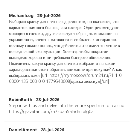
Michaelcog 28-Jul-2026
Выбираю краску для стен перед ремонтом, но оказалось, что
вариантов намного больше, чем ожидал. Одни рекомендуют
моющиеся составы, другие советуют обращать внимание на
укрывистость, степень матовости и стойкость к истиранию,
поэтому сложно понять, что действительно имеет значение в
повседневной эксплуатации. Хочется, чтобы покрытие
выглядело хорошо и не требовало быстрого обновления.
Поделитесь, какую краску для стен вы выбрали и на какие
характеристики стоит обратить внимание при покупке? А как
выбиралась вами [url=https://mymoscow.forum24.ru/?1-1-0-
00004135-000-0-0-1779540608]краска люксиум[/url]
RobinBoith 28-Jul-2026
Step in with us and delve into the entire spectrum of casino
https://gravatar.com/xn7sbah5alndmfalg0aj
DanielAment 28-Jul-2026