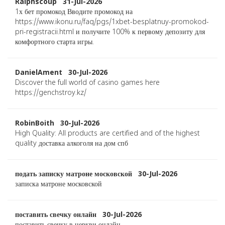
Ralphscoup 31-Jul-2026
1х бет промокод Вводите промокод на
https://www.ikonu.ru/faq/pgs/1xbet-besplatnuy-promokod-
pri-registracii.html и получите 100% к первому депозиту для
комфортного старта игры.
DanielAment 30-Jul-2026
Discover the full world of casino games here
https://genchstroy.kz/
RobinBoith 30-Jul-2026
High Quality: All products are certified and of the highest
quality доставка алкоголя на дом спб
подать записку матроне московской 30-Jul-2026
записка матроне московской
поставить свечку онлайн 30-Jul-2026