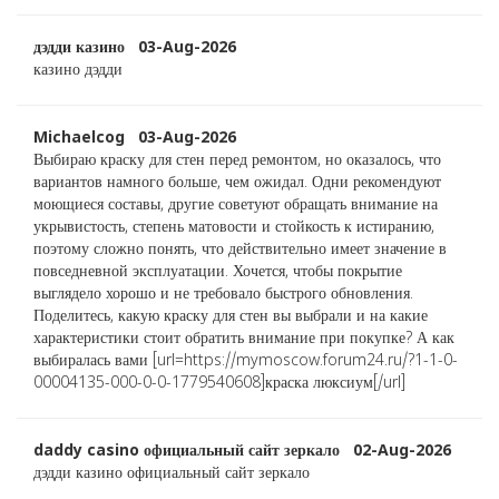
дэдди казино 03-Aug-2026
казино дэдди
Michaelcog 03-Aug-2026
Выбираю краску для стен перед ремонтом, но оказалось, что
вариантов намного больше, чем ожидал. Одни рекомендуют
моющиеся составы, другие советуют обращать внимание на
укрывистость, степень матовости и стойкость к истиранию,
поэтому сложно понять, что действительно имеет значение в
повседневной эксплуатации. Хочется, чтобы покрытие
выглядело хорошо и не требовало быстрого обновления.
Поделитесь, какую краску для стен вы выбрали и на какие
характеристики стоит обратить внимание при покупке? А как
выбиралась вами [url=https://mymoscow.forum24.ru/?1-1-0-
00004135-000-0-0-1779540608]краска люксиум[/url]
daddy casino официальный сайт зеркало 02-Aug-2026
дэдди казино официальный сайт зеркало