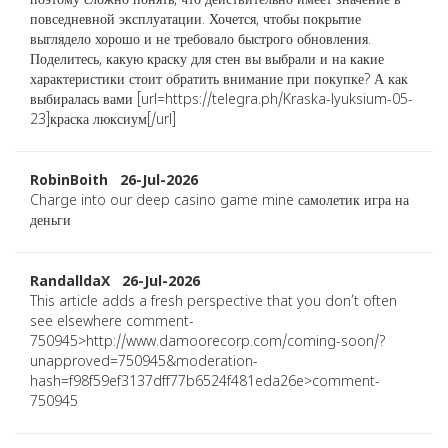
поэтому сложно понять, что действительно имеет значение в
повседневной эксплуатации. Хочется, чтобы покрытие
выглядело хорошо и не требовало быстрого обновления.
Поделитесь, какую краску для стен вы выбрали и на какие
характеристики стоит обратить внимание при покупке? А как
выбиралась вами [url=https://telegra.ph/Kraska-lyuksium-05-
23]краска люксиум[/url]
RobinBoith 26-Jul-2026
Charge into our deep casino game mine самолетик игра на
деньги
RandalldaX 26-Jul-2026
This article adds a fresh perspective that you don’t often
see elsewhere comment-
750945>http://www.damoorecorp.com/coming-soon/?
unapproved=750945&moderation-
hash=f98f59ef3137dff77b6524f481eda26e>comment-
750945