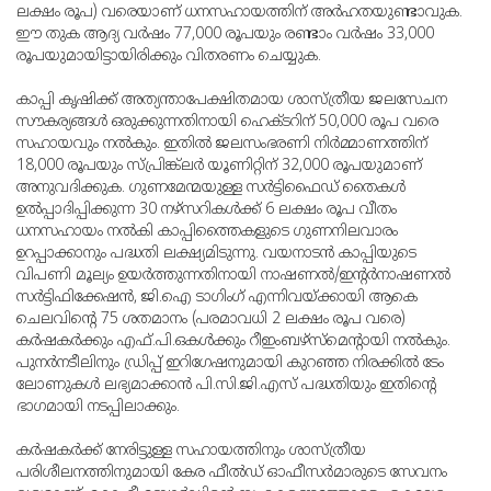
ലക്ഷം രൂപ) വരെയാണ് ധനസഹായത്തിന് അര്‍ഹതയുണ്ടാവുക.
ഈ തുക ആദ്യ വര്‍ഷം 77,000 രൂപയും രണ്ടാം വര്‍ഷം 33,000
രൂപയുമായിട്ടായിരിക്കും വിതരണം ചെയ്യുക.
കാപ്പി കൃഷിക്ക് അത്യന്താപേക്ഷിതമായ ശാസ്ത്രീയ ജലസേചന
സൗകര്യങ്ങള്‍ ഒരുക്കുന്നതിനായി ഹെക്ടറിന് 50,000 രൂപ വരെ
സഹായവും നല്‍കും. ഇതില്‍ ജലസംഭരണി നിര്‍മ്മാണത്തിന്
18,000 രൂപയും സ്പ്രിങ്ക്‌ലര്‍ യൂണിറ്റിന് 32,000 രൂപയുമാണ്
അനുവദിക്കുക. ഗുണമേന്മയുള്ള സര്‍ട്ടിഫൈഡ് തൈകള്‍
ഉല്‍പ്പാദിപ്പിക്കുന്ന 30 നഴ്‌സറികള്‍ക്ക് 6 ലക്ഷം രൂപ വീതം
ധനസഹായം നല്‍കി കാപ്പിത്തൈകളുടെ ഗുണനിലവാരം
ഉറപ്പാക്കാനും പദ്ധതി ലക്ഷ്യമിടുന്നു. വയനാടന്‍ കാപ്പിയുടെ
വിപണി മൂല്യം ഉയര്‍ത്തുന്നതിനായി നാഷണല്‍/ഇന്റര്‍നാഷണല്‍
സര്‍ട്ടിഫിക്കേഷന്‍, ജി.ഐ ടാഗിംഗ് എന്നിവയ്ക്കായി ആകെ
ചെലവിന്റെ 75 ശതമാനം (പരമാവധി 2 ലക്ഷം രൂപ വരെ)
കര്‍ഷകര്‍ക്കും എഫ്.പി.ഒകള്‍ക്കും റീഇംബഴ്‌സ്‌മെന്റായി നല്‍കും.
പുനര്‍നടീലിനും ഡ്രിപ്പ് ഇറിഗേഷനുമായി കുറഞ്ഞ നിരക്കില്‍ ടേം
ലോണുകള്‍ ലഭ്യമാക്കാന്‍ പി.സി.ജി.എസ് പദ്ധതിയും ഇതിന്റെ
ഭാഗമായി നടപ്പിലാക്കും.
കര്‍ഷകര്‍ക്ക് നേരിട്ടുള്ള സഹായത്തിനും ശാസ്ത്രീയ
പരിശീലനത്തിനുമായി കേര ഫീല്‍ഡ് ഓഫീസര്‍മാരുടെ സേവനം