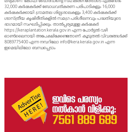
ലഭ്യമാണ്. കോഫീ ബോര്‍ഡിന്റെ സഹകരണത്തോടെ ഏകദേശം
32,000 കര്‍ഷകര്‍ക്ക് ബോധവത്കരണ പരിപാടികളും 16,000
കര്‍ഷകര്‍ക്കായി ഗ്രാമതല ശില്പശാലകളും 3,400 കര്‍ഷകര്‍ക്ക്
ശാസ്ത്രീയ കൃഷിരീതികളില്‍ സമഗ്ര പരിശീലനവും പദ്ധതിയുടെ
ഭാഗമായി സംഘടിപ്പിക്കും. താല്‍പ്പര്യമുള്ള കര്‍ഷകര്‍
https://keraplantation.kerala.gov.in എന്ന പോര്‍ട്ടല്‍ വഴി
ഓണ്‍ലൈനായി അപേക്ഷിക്കേണ്ടതാണ്. കൂടുതല്‍ വിവരങ്ങള്‍ക്ക്
8089775400 എന്ന നമ്പറിലോ info@kera.kerala.gov.in എന്ന
ഇമെയിലിലോ ബന്ധപ്പെടാം