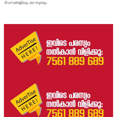
ദിവസങ്ങളിലും മഴ തുടരും.