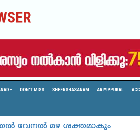
WSER
ANAD
DON'T MISS
SHEERSHASANAM
ARIYIPPUKAL
ACC
തല്‍ വേനല്‍ മഴ ശക്തമാകും