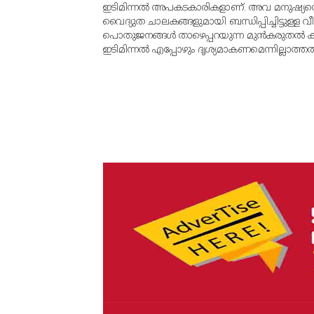
ഇടിമിന്നല്‍ അപകടകാരികളാണ്. അവ മനുഷ്യന
വൈദ്യുത ചാലകങ്ങളുമായി ബന്ധിപ്പിച്ചിട്ടുള്ള 
പൊതുജനങ്ങള്‍ താഴെപ്പറയുന്ന മുന്‍കരുതല്‍ ക
ഇടിമിന്നല്‍ എപ്പോഴും ദൃശ്യമാകണമെന്നില്ലാത്തതിന