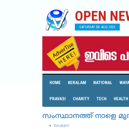
OPEN NE
SATURDAY 08. AUG 2026
HOME
KERALAM
NATIONAL
WAY
PRAVASI
CHARITY
TECH
HEALTH
സംസ്ഥാനത്ത് നാളെ മു
Keralam