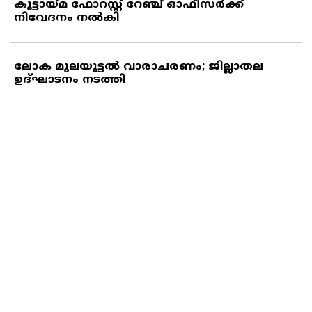
കൂട്ടായ്മ ഫോറസ്റ്റ് റേഞ്ച് ഓഫീസര്‍ക്ക്
നിവേദനം നല്‍കി
ലോക മുലയൂട്ടല്‍ വാരാചരണം; ജില്ലാതല
ഉദ്ഘാടനം നടത്തി