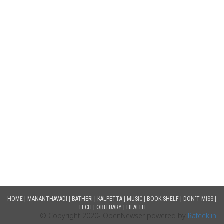
HOME
|
MANANTHAVADI
|
BATHERI
|
KALPETTA
|
MUSIC
|
BOOK SHELF
|
DON'T MISS
|
TECH
|
OBITUARY
|
HEALTH
© Copyright 2020- OpenNewser powered by
Rafeek.in