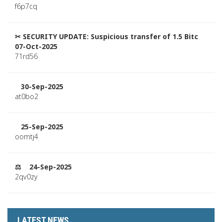
f6p7cq
✂ SECURITY UPDATE: Suspicious transfer of 1.5 Bitc
07-Oct-2025
71rd56
30-Sep-2025
at0bo2
25-Sep-2025
oomtj4
⚖ 24-Sep-2025
2qv0zy
LATEST NEWS