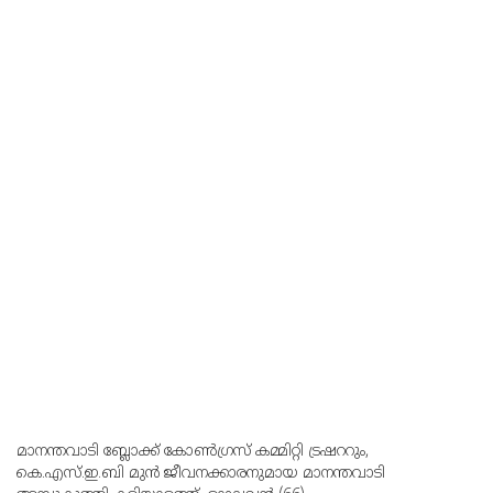
മാനന്തവാടി ബ്ലോക്ക് കോണ്‍ഗ്രസ് കമ്മിറ്റി ട്രഷററും,
കെ.എസ്.ഇ.ബി മുന്‍ ജീവനക്കാരനുമായ മാനന്തവാടി