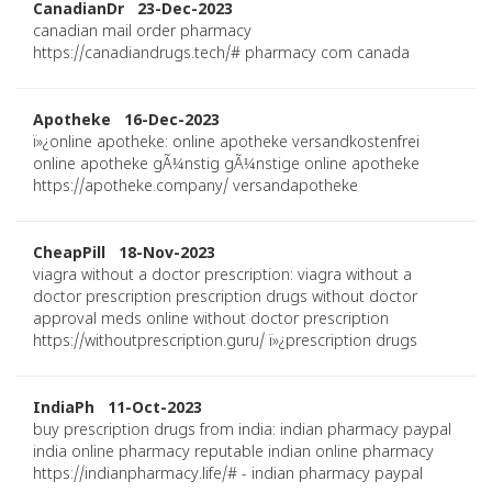
CanadianDr 23-Dec-2023
canadian mail order pharmacy
https://canadiandrugs.tech/# pharmacy com canada
Apotheke 16-Dec-2023
ï»¿online apotheke: online apotheke versandkostenfrei
online apotheke gÃ¼nstig gÃ¼nstige online apotheke
https://apotheke.company/ versandapotheke
CheapPill 18-Nov-2023
viagra without a doctor prescription: viagra without a
doctor prescription prescription drugs without doctor
approval meds online without doctor prescription
https://withoutprescription.guru/ ï»¿prescription drugs
IndiaPh 11-Oct-2023
buy prescription drugs from india: indian pharmacy paypal
india online pharmacy reputable indian online pharmacy
https://indianpharmacy.life/# - indian pharmacy paypal