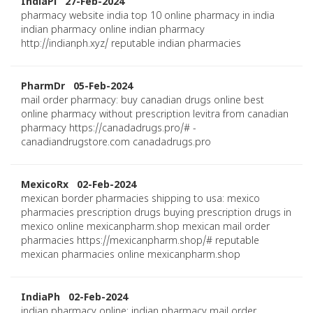
IndiaPl 27-Feb-2024
pharmacy website india top 10 online pharmacy in india
indian pharmacy online indian pharmacy
http://indianph.xyz/ reputable indian pharmacies
PharmDr 05-Feb-2024
mail order pharmacy: buy canadian drugs online best
online pharmacy without prescription levitra from canadian
pharmacy https://canadadrugs.pro/# -
canadiandrugstore.com canadadrugs.pro
MexicoRx 02-Feb-2024
mexican border pharmacies shipping to usa: mexico
pharmacies prescription drugs buying prescription drugs in
mexico online mexicanpharm.shop mexican mail order
pharmacies https://mexicanpharm.shop/# reputable
mexican pharmacies online mexicanpharm.shop
IndiaPh 02-Feb-2024
indian pharmacy online: indian pharmacy mail order