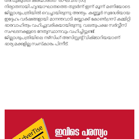
അമ്പുകുത്തി കരിയാരത്ത് രാഘവന്‍ (66)
നിര്യാതനായി.ഹൃദയാഘാതത്തെ തുടര്‍ന്ന് ഇന്ന് മൂന്ന് മണിയോടെ
ജില്ലാശുപത്രിയില്‍ വെച്ചായിരുന്നു അന്ത്യം. കണ്ണൂര്‍ സ്വദേശിയായ
ഇദ്ദേഹം വര്‍ഷങ്ങളായി മാനന്തവാടി ബ്ലോക്ക് കോണ്‍ഗ്രസ് കമ്മിറ്റി
ഭാരവാഹിത്വം വഹിച്ചുവരികയായിരുന്നു. വലതുപക്ഷ സര്‍വ്വീസ്
സംഘടനകളുടെ നേതൃസ്ഥാനവും വഹിച്ചിട്ടുണ്ട്.
ജില്ലാശുപത്രിയിലെ നഴ്‌സിംഗ് അസിസ്റ്റന്റ് വിക്ടോറിയയാണ്
ഭാര്യ.മക്കളില്ല.സംസ്‌കാരം പിന്നീട്.