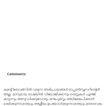
Comments
കമന്റ് ബോക്‌സില്‍ വരുന്ന അഭിപ്രായങ്ങള്‍ ഓപ്പൺന്യൂസറിന്റെത്
അല്ല. മാന്യമായ ഭാഷയില്‍ വിയോജിക്കാനും തെറ്റുകള്‍ ചൂണ്ടി
കാട്ടാനും അനുവദിക്കുമ്പോഴും മനഃപൂര്‍വ്വം അധിക്ഷേപിക്കാന്‍
ശ്രമിക്കുന്നവരെയും അശ്ലീലം ഉപയോഗിക്കുന്നവരെയും മതവൈരം