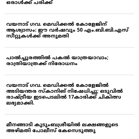
ഒരാള്‍ക്ക് പരിക്ക്
വയനാട് ഗവ. മെഡിക്കല്‍ കോളേജിന്
ആശ്വാസം: ഈ വര്‍ഷവും 50 എം.ബി.ബി.എസ്
സീറ്റുകള്‍ക്ക് അനുമതി
പാല്‍ച്ചുരത്തില്‍ പകല്‍ യാത്രയാവാം;
രാത്രിയാത്രക്ക് നിരോധനം
വയനാട് ഗവ. മെഡിക്കല്‍ കോളേജില്‍
അടിയന്തര സ്‌കാനിങ് നിഷേധിച്ചു; ഒടുവില്‍
രാഷ്ട്രീയ ഇടപെടലില്‍ 17കാരിക്ക് ചികിത്സ
ലഭ്യമാക്കി.
മീനങ്ങാടി കുടുംബശ്രീയില്‍ ലക്ഷങ്ങളുടെ
അഴിമതി പോലീസ് കേസെടുത്തു