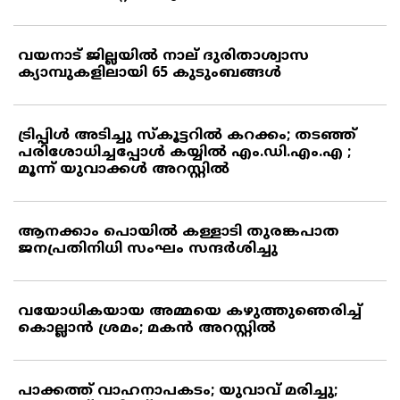
വയനാട് ജില്ലയില്‍ നാല് ദുരിതാശ്വാസ
ക്യാമ്പുകളിലായി 65 കുടുംബങ്ങള്‍
ട്രിപ്പിള്‍ അടിച്ചു സ്‌കൂട്ടറില്‍ കറക്കം; തടഞ്ഞ്
പരിശോധിച്ചപ്പോള്‍ കയ്യില്‍ എം.ഡി.എം.എ ;
മൂന്ന് യുവാക്കള്‍ അറസ്റ്റില്‍
ആനക്കാം പൊയില്‍ കള്ളാടി തുരങ്കപാത
ജനപ്രതിനിധി സംഘം സന്ദര്‍ശിച്ചു
വയോധികയായ അമ്മയെ കഴുത്തുഞെരിച്ച്
കൊല്ലാന്‍ ശ്രമം; മകന്‍ അറസ്റ്റില്‍
പാക്കത്ത് വാഹനാപകടം; യുവാവ് മരിച്ചു;