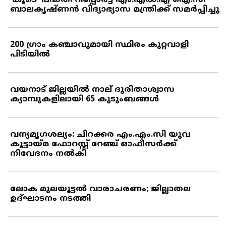
'കൂടെ' പദ്ധതി റിപ്പോര്‍ട്ട് എം.എല്‍.എ ഐ.സി
ബാലകൃഷ്ണന്‍ വിദ്യാഭ്യാസ മന്ത്രിക്ക് സമര്‍പ്പിച്ചു
200 ഗ്രാം കഞ്ചാവുമായി സ്ഥിരം കുറ്റവാളി
പിടിയില്‍
വയനാട് ജില്ലയില്‍ നാല് ദുരിതാശ്വാസ
ക്യാമ്പുകളിലായി 65 കുടുംബങ്ങള്‍
വന്യമൃഗശല്യം: ചിറക്കര എം.എം.സി യുവ
കൂട്ടായ്മ ഫോറസ്റ്റ് റേഞ്ച് ഓഫീസര്‍ക്ക്
നിവേദനം നല്‍കി
ലോക മുലയൂട്ടല്‍ വാരാചരണം; ജില്ലാതല
ഉദ്ഘാടനം നടത്തി