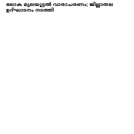
ലോക മുലയൂട്ടല്‍ വാരാചരണം; ജില്ലാതല
ഉദ്ഘാടനം നടത്തി