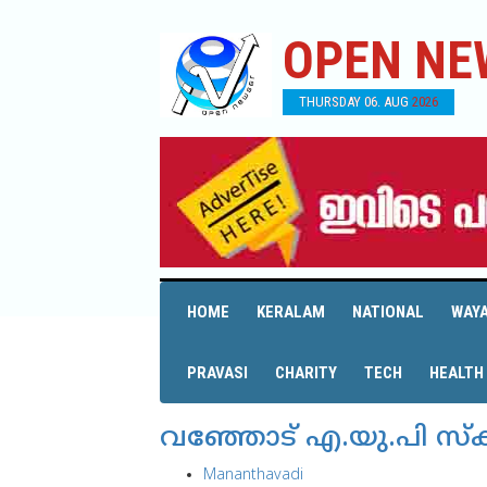
OPEN NE
THURSDAY 06. AUG 2026
HOME
KERALAM
NATIONAL
WAY
PRAVASI
CHARITY
TECH
HEALTH
വഞ്ഞോട് എ.യു.പി സ്‌കൂള
Mananthavadi