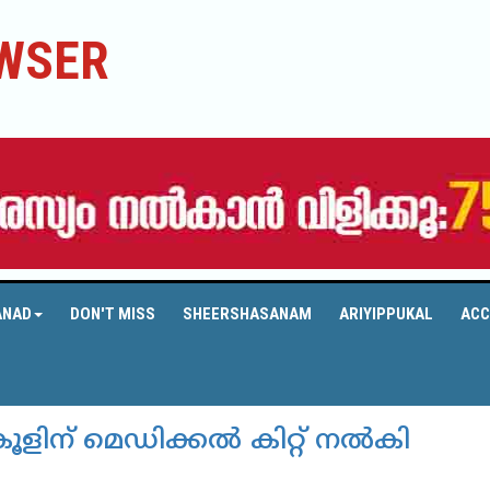
WSER
ANAD
DON'T MISS
SHEERSHASANAM
ARIYIPPUKAL
ACC
ിന് മെഡിക്കല്‍ കിറ്റ് നല്‍കി