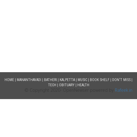
HOME
|
MANANTHAVADI
|
BATHERI
|
KALPETTA
|
MUSIC
|
BOOK SHELF
|
DON'T MISS
|
TECH
|
OBITUARY
|
HEALTH
© Copyright 2020- OpenNewser powered by
Rafeek.in