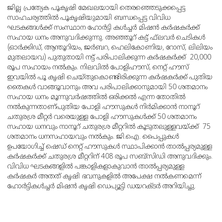
ജില്ല പ്രത്യേക പൂകൃഷി മേഖലയായി തെരഞ്ഞെടുക്കപ്പെട്ട
സാഹചര്യത്തില്‍ പൂകൃഷിയുമായി ബന്ധപ്പെട്ട വിവിധ
ഘടകങ്ങള്‍ക്ക് സംസ്ഥാന ഹോര്‍ട്ടി കള്‍ച്ചര്‍ മിഷന്‍ കര്‍ഷകര്‍ക്ക്
സഹായ ധനം അനുവദിക്കുന്നു. അഞ്ഞൂറ് കട്ട് ഫ്‌ലവര്‍ ചെടികള്‍
(ഓര്‍ക്കിഡ്, ആന്തൂറിയം, ജര്‍ബറ, ഹെലികോണിയ, റോസ്, ലിലിയം
മുതലായവ) പുതുതായി നട്ട് പരിപാലിക്കുന്ന കര്‍ഷകര്‍ക്ക് 20,000
രൂപ സഹായം നല്‍കും. നിലവില്‍ പോളിഹൗസ്, നെറ്റ് ഹൗസ്
ഇവയില്‍ പൂ കൃഷി ചെയ്തുകൊണ്ടിരിക്കുന്ന കര്‍ഷകര്‍ക്ക് പുതിയ
തൈകള്‍ വാങ്ങൂവാനും അവ പരിപാലിക്കാനുമായി 50 ശതമാനം
സഹായ ധനം മൂന്നുവര്‍ഷത്തില്‍ ഒരിക്കല്‍ എന്ന തോതില്‍
നല്‍കുന്നതാണ്പുതിയ പോളി ഹൗസുകള്‍ നിര്‍മിക്കാന്‍ നാനൂറ്
ചതുരശ്ര മീറ്റര്‍ വരെയുള്ള പോളി ഹൗസുകള്‍ക്ക് 50 ശതമാനം
സഹായ ധനവും നാനൂറ് ചതുരശ്ര മീറ്ററില്‍ കൂടുതലുള്ളവയ്ക്ക് 75
ശതമാനം ധനസഹായവും നല്‍കും. ജി.ഐ. പൈപ്പുകള്‍
ഉപയോഗിച്ച് ഷെഡ് നെറ്റ് ഹൗസുകള്‍ സ്ഥാപിക്കാന്‍ താല്‍പ്പര്യമുള്ള
കര്‍ഷകര്‍ക്ക് ചതുരശ്ര മീറ്ററിന് 408 രൂപ സബ്‌സിഡി അനുവദിക്കും.
വിവിധ ഘടകങ്ങളില്‍ പങ്കാളികളാകുവാന്‍ താല്‍പ്പര്യമുള്ള
കര്‍ഷകര്‍ അതത് കൃഷി ഭവനുകളില്‍ അപേക്ഷ നല്‍കണമെന്ന്
ഹോര്‍ട്ടികള്‍ച്ചര്‍ മിഷന്‍ കൃഷി ഡെപ്യൂട്ടി ഡയറക്ടര്‍ അറിയിച്ചു.