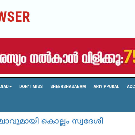
WSER
ANAD
DON'T MISS
SHEERSHASANAM
ARIYIPPUKAL
ACC
വുമായി കൊല്ലം സ്വദേശി