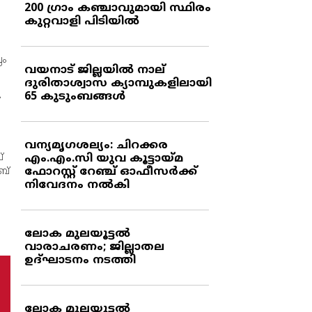
200 ഗ്രാം കഞ്ചാവുമായി സ്ഥിരം
കുറ്റവാളി പിടിയില്‍
ലം
വയനാട് ജില്ലയില്‍ നാല്
ദുരിതാശ്വാസ ക്യാമ്പുകളിലായി
ി
65 കുടുംബങ്ങള്‍
വന്യമൃഗശല്യം: ചിറക്കര
്
എം.എം.സി യുവ കൂട്ടായ്മ
ഫോറസ്റ്റ് റേഞ്ച് ഓഫീസര്‍ക്ക്
ബ്
നിവേദനം നല്‍കി
ലോക മുലയൂട്ടല്‍
വാരാചരണം; ജില്ലാതല
ഉദ്ഘാടനം നടത്തി
ലോക മുലയൂട്ടല്‍