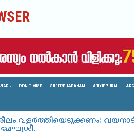
WSER
ANAD
DON'T MISS
SHEERSHASANAM
ARIYIPPUKAL
ACC
നശീലം വളര്‍ത്തിയെടുക്കണം: വയനാട
‍ മേഘശ്രീ.