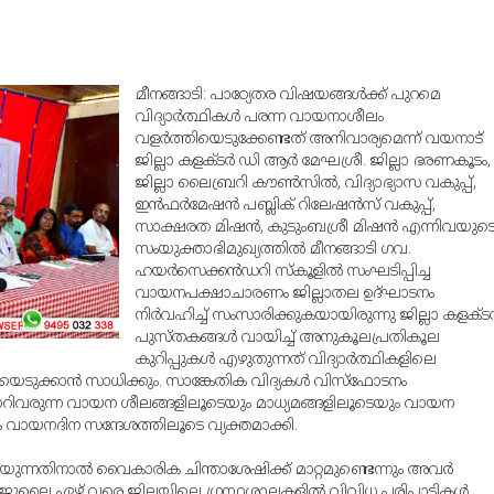
മീനങ്ങാടി: പാഠ്യേതര വിഷയങ്ങള്‍ക്ക് പുറമെ
വിദ്യാര്‍ത്ഥികള്‍ പരന്ന വായനാശീലം
വളര്‍ത്തിയെടുക്കേണ്ടത് അനിവാര്യമെന്ന് വയനാട്
ജില്ലാ കളക്ടര്‍ ഡി ആര്‍ മേഘശ്രീ. ജില്ലാ ഭരണകൂടം,
ജില്ലാ ലൈബ്രറി കൗണ്‍സില്‍, വിദ്യാഭ്യാസ വകുപ്പ്,
ഇന്‍ഫര്‍മേഷന്‍ പബ്ലിക് റിലേഷന്‍സ് വകുപ്പ്,
സാക്ഷരത മിഷന്‍, കുടുംബശ്രീ മിഷന്‍ എന്നിവയുട
സംയുക്താഭിമുഖ്യത്തില്‍ മീനങ്ങാടി ഗവ.
ഹയര്‍സെക്കന്‍ഡറി സ്‌കൂളില്‍ സംഘടിപ്പിച്ച
വായനപക്ഷാചാരണം ജില്ലാതല ഉദ്ഘാടനം
നിര്‍വഹിച്ച് സംസാരിക്കുകയായിരുന്നു ജില്ലാ കളക്ടര്
പുസ്തകങ്ങള്‍ വായിച്ച് അനുകൂലപ്രതികൂല
കുറിപ്പുകള്‍ എഴുതുന്നത് വിദ്യാര്‍ത്ഥികളിലെ
ിയെടുക്കാന്‍ സാധിക്കും. സാങ്കേതിക വിദ്യകള്‍ വിസ്‌ഫോടനം
ും മാറിവരുന്ന വായന ശീലങ്ങളിലൂടെയും മാധ്യമങ്ങളിലൂടെയും വായന
ിക വായനദിന സന്ദേശത്തിലൂടെ വ്യക്തമാക്കി.
നതിനാല്‍ വൈകാരിക ചിന്താശേഷിക്ക് മാറ്റമുണ്ടെന്നും അവര്‍
്ഥം ജൂലൈ ഏഴ് വരെ ജില്ലയിലെ ഗ്രന്ഥശാലകളില്‍ വിവിധ പരിപാടികള്‍