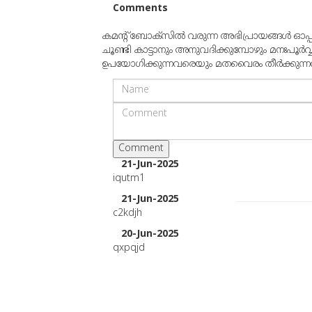
Comments
കമന്റ് ബോക്‌സില്‍ വരുന്ന അഭിപ്രായങ്ങള്‍ ഓപ
ചൂണ്ടി കാട്ടാനും അനുവദിക്കുമ്പോഴും മനഃപൂര്‍വ
ഉപയോഗിക്കുന്നവരെയും മതവൈരം തീര്‍ക്കുന്നവരെയ
21-Jun-2025
iqutm1
21-Jun-2025
c2kdjh
20-Jun-2025
qxpqjd