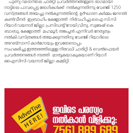
പുണ്യ റമദാനിലെ ചാരിറ്റി പ്രവര്‍ത്തനങ്ങളുടെ ഭാഗമായി
നാട്ടിലെ പാവപ്പെട്ട രോഗികള്‍ക്ക് നല്‍കുന്നതിന്നു വേണ്ടി 1250
വസ്ത്രങ്ങള്‍ അയച്ചു നല്‍കുന്നത്തിന്റെ ഉദ്ഘാടന കര്‍മ്മം ജനറല്‍
കണ്‍വീനര്‍ ഇബ്രാഹിം കേളോത്ത് നിര്‍വഹിച്ചു.ഒ.ഐ.സി.സി
റിയാദ് വയനാട് ജില്ലാ പ്രസിഡന്റ് റോയി,വിനു, സുരേഷ് കെ
ബാബു, കേളോത്ത് മഹമൂദ്, തങ്കച്ചന്‍ എന്നിവര്‍ നേതൃത്വം
നല്‍കി.വസ്ത്രങ്ങള്‍ അയക്കുന്നതിനു വേണ്ടി റിയാദിലെ
അറബ്‌സാസ് കാര്‍ഗോയും ഇവരോടൊപ്പം
സഹകരിച്ചു.ഇത്തരത്തിലുള്ള നിരവധി ചാരിറ്റി & വെല്‍ഫെയര്‍
പ്രവര്‍ത്തനങ്ങള്‍ നടത്തി മാതൃകയാകുകയാണ് റിയാദ്
ഒഐസിസി വയനാട് ജില്ലാ കമ്മിറ്റി.