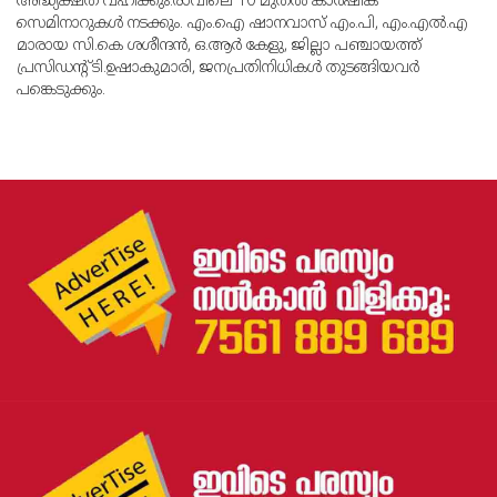
അദ്ധ്യക്ഷത വഹിക്കും.രാവിലെ 10 മുതല്‍ കാര്‍ഷിക
സെമിനാറുകള്‍ നടക്കും. എം.ഐ ഷാനവാസ് എം.പി, എം.എല്‍.എ
മാരായ സി.കെ ശശീന്ദന്‍, ഒ.ആര്‍ കേളു, ജില്ലാ പഞ്ചായത്ത്
പ്രസിഡന്റ് ടി.ഉഷാകുമാരി, ജനപ്രതിനിധികള്‍ തുടങ്ങിയവര്‍
പങ്കെടുക്കും.