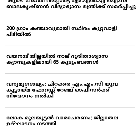
'കൂടെ' പദ്ധതി റിപ്പോര്‍ട്ട് എം.എല്‍.എ ഐ.സി
ബാലകൃഷ്ണന്‍ വിദ്യാഭ്യാസ മന്ത്രിക്ക് സമര്‍പ്പിച്ചു
200 ഗ്രാം കഞ്ചാവുമായി സ്ഥിരം കുറ്റവാളി
പിടിയില്‍
വയനാട് ജില്ലയില്‍ നാല് ദുരിതാശ്വാസ
ക്യാമ്പുകളിലായി 65 കുടുംബങ്ങള്‍
വന്യമൃഗശല്യം: ചിറക്കര എം.എം.സി യുവ
കൂട്ടായ്മ ഫോറസ്റ്റ് റേഞ്ച് ഓഫീസര്‍ക്ക്
നിവേദനം നല്‍കി
ലോക മുലയൂട്ടല്‍ വാരാചരണം; ജില്ലാതല
ഉദ്ഘാടനം നടത്തി