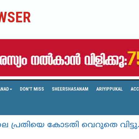
WSER
ANAD
DON'T MISS
SHEERSHASANAM
ARIYIPPUKAL
ACC
െ പ്രതിയെ കോടതി വെറുതെ വിട്ടു