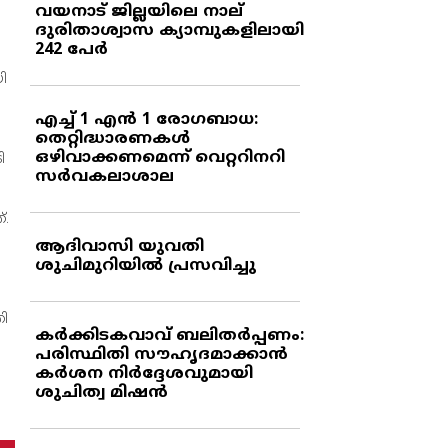
വയനാട് ജില്ലയിലെ നാല്
ദുരിതാശ്വാസ ക്യാമ്പുകളിലായി
242 പേര്‍
ി
എച്ച് 1 എന്‍ 1 രോഗബാധ:
തെറ്റിദ്ധാരണകള്‍
ഒഴിവാക്കണമെന്ന് വെറ്ററിനറി
ി
സര്‍വകലാശാല
്.
ആദിവാസി യുവതി
ശുചിമുറിയില്‍ പ്രസവിച്ചു
തി
കര്‍ക്കിടകവാവ് ബലിതര്‍പ്പണം:
പരിസ്ഥിതി സൗഹൃദമാക്കാന്‍
കര്‍ശന നിര്‍ദ്ദേശവുമായി
ശുചിത്വ മിഷന്‍