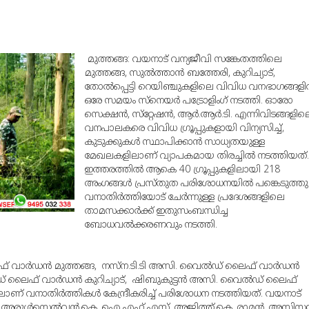
മുത്തങ്ങ: വയനാട് വന്യജീവി സങ്കേതത്തിലെ
മുത്തങ്ങ, സുല്‍ത്താന്‍ ബത്തേരി, കുറിച്യാട്,
തോല്‍പ്പെട്ടി റെയിഞ്ചുകളിലെ വിവിധ വനഭാഗങ്ങളില
ഒരേ സമയം സ്‌നെയര്‍ പട്രോളിംഗ് നടത്തി. ഓരോ
സെക്ഷന്‍, സ്‌റ്റേഷന്‍, ആര്‍.ആര്‍.ടി. എന്നിവിടങ്ങളില
വനപാലകരെ വിവിധ ഗ്രൂപ്പുകളായി വിന്യസിച്ച്,
കുടുക്കുകള്‍ സ്ഥാപിക്കാന്‍ സാധ്യതയുള്ള
മേഖലകളിലാണ് വ്യാപകമായ തിരച്ചില്‍ നടത്തിയത്.
ഇത്തരത്തില്‍ ആകെ 40 ഗ്രൂപ്പുകളിലായി 218
അംഗങ്ങള്‍ പ്രസ്തുത പരിശോധനയില്‍ പങ്കെടുത്തു
വനാതിര്‍ത്തിയോട് ചേര്‍ന്നുള്ള പ്രദേശങ്ങളിലെ
താമസക്കാര്‍ക്ക് ഇതുസംബന്ധിച്ച
ബോധവല്‍ക്കരണവും നടത്തി.
ാര്‍ഡന്‍ മുത്തങ്ങ, നസ്‌ന.ടി.ടി അസി. വൈല്‍ഡ് ലൈഫ് വാര്‍ഡന്‍
ഡ് ലൈഫ് വാര്‍ഡന്‍ കുറിച്യാട്, ഷിബുകുട്ടന്‍ അസി. വൈല്‍ഡ് ലൈഫ്
ിലാണ് വനാതിര്‍ത്തികള്‍ കേന്ദ്രീകരിച്ച് പരിശോധന നടത്തിയത്. വയനാട്
അരുള്‍സെല്‍വന്‍.കെ, ഐ.എഫ്.എസ്, അജിത്ത്.കെ. രാമന്‍, അസിസ്റ്റന്