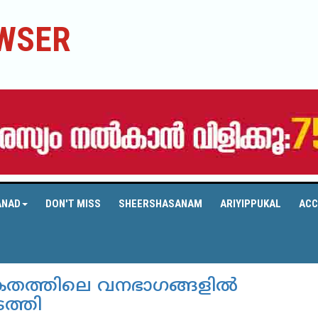
WSER
ANAD
DON'T MISS
SHEERSHASANAM
ARIYIPPUKAL
ACC
കേതത്തിലെ വനഭാഗങ്ങളില്‍
ടത്തി