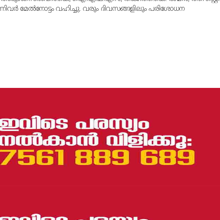
ന്നിവര്‍ മേല്‍നോട്ടം വഹിച്ചു. വരും ദിവസങ്ങളിലും പരിശോധന