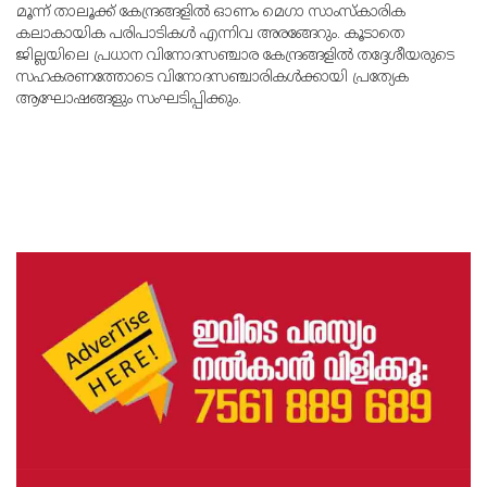
മൂന്ന് താലൂക്ക് കേന്ദ്രങ്ങളില്‍ ഓണം മെഗാ സാംസ്‌കാരിക
കലാകായിക പരിപാടികള്‍ എന്നിവ അരങ്ങേറും. കൂടാതെ
ജില്ലയിലെ പ്രധാന വിനോദസഞ്ചാര കേന്ദ്രങ്ങളില്‍ തദ്ദേശീയരുടെ
സഹകരണത്തോടെ വിനോദസഞ്ചാരികള്‍ക്കായി പ്രത്യേക
ആഘോഷങ്ങളും സംഘടിപ്പിക്കും.