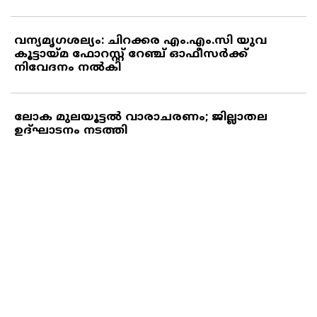
വന്യമൃഗശല്യം: ചിറക്കര എം.എം.സി യുവ
കൂട്ടായ്മ ഫോറസ്റ്റ് റേഞ്ച് ഓഫീസര്‍ക്ക്
നിവേദനം നല്‍കി
ലോക മുലയൂട്ടല്‍ വാരാചരണം; ജില്ലാതല
ഉദ്ഘാടനം നടത്തി