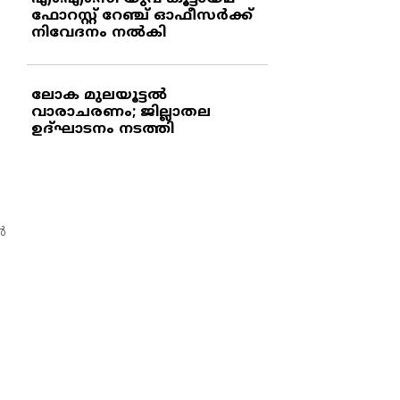
ഫോറസ്റ്റ് റേഞ്ച് ഓഫീസര്‍ക്ക്
നിവേദനം നല്‍കി
ലോക മുലയൂട്ടല്‍
വാരാചരണം; ജില്ലാതല
ഉദ്ഘാടനം നടത്തി
‍