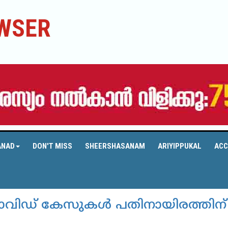
WSER
ANAD
DON'T MISS
SHEERSHASANAM
ARIYIPPUKAL
ACC
കൊവിഡ് കേസുകള്‍ പതിനായിരത്തിന്