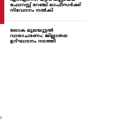
ഫോറസ്റ്റ് റേഞ്ച് ഓഫീസര്‍ക്ക്
നിവേദനം നല്‍കി
ലോക മുലയൂട്ടല്‍
വാരാചരണം; ജില്ലാതല
ഉദ്ഘാടനം നടത്തി
‍