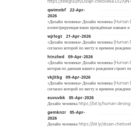
https://telegra.ph/Dizajn-cheloveka-DIZAJ
qwimnbf 22-Apr-
2026
«Дизайн человека» Дизайн человека (Human De
иллюстрирующая ваши врождённые навыки и та
wjrlogt 21-Apr-2026
«Дизайн человека» Дизайн человека (Human D
согласно которой по месту и времени рождени
htnzlwd 09-Apr-2026
«Дизайн человека» Дизайн человека (Human 
которая по данным вашего рождения строит пе
vkjltbg 09-Apr-2026
«Дизайн человека» Дизайн человека (Human D
согласно которой по месту и времени рождени
euvuvbk 05-Apr-2026
Дизайн человека https://bit.ly/human-desin
gemknzr 05-Apr-
2026
Дизайн человека https://bit.ly/dizain-chel