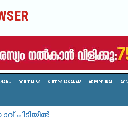
WSER
ANAD
DON'T MISS
SHEERSHASANAM
ARIYIPPUKAL
ACC
വ് പിടിയില്‍