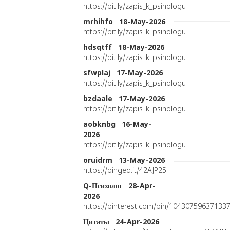
https://bit.ly/zapis_k_psihologu
mrhihfo 18-May-2026
https://bit.ly/zapis_k_psihologu
hdsqtff 18-May-2026
https://bit.ly/zapis_k_psihologu
sfwplaj 17-May-2026
https://bit.ly/zapis_k_psihologu
bzdaale 17-May-2026
https://bit.ly/zapis_k_psihologu
aobknbg 16-May-
2026
https://bit.ly/zapis_k_psihologu
oruidrm 13-May-2026
https://binged.it/42AJP25
Q-Психолог 28-Apr-
2026
https://pinterest.com/pin/10430759637133
Цитаты 24-Apr-2026