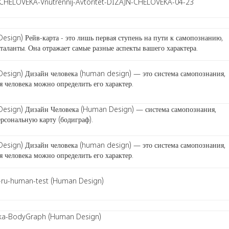
N-CHELOVEKA-Vnutrennij-Avtoritet-DIZAJN-CHELOVEKA-04-23
sign) Рейв-карта - это лишь первая ступень на пути к самопознанию,
ланты. Она отражает самые разные аспекты вашего характера.
esign) Дизайн человека (human design) — это система самопознания,
я человека можно определить его характер.
Design) Дизайн Человека (Human Design) — система самопознания,
рсональную карту (бодиграф).
esign) Дизайн человека (human design) — это система самопознания,
я человека можно определить его характер.
g-ru-human-test (Human Design)
oveka-BodyGraph (Human Design)