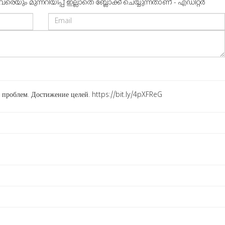
ും മുന്നറിയിപ്പ് ഇല്ലാതെ ബ്ലോക്ക് ചെയ്യുന്നതാണ് - എഡിറ്റര്‍
проблем. Достижение целей. https://bit.ly/4pXFReG