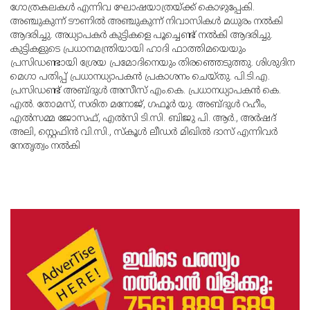
ഗോത്രകലകള്‍ എന്നിവ ഘോഷയാത്രയ്ക്ക് കൊഴുപ്പേകി.
അഞ്ചുകുന്ന് ടൗണില്‍ അഞ്ചുകുന്ന് നിവാസികള്‍ മധുരം നല്‍കി
ആദരിച്ചു. അധ്യാപകര്‍ കുട്ടികളെ പൂച്ചെണ്ട് നല്‍കി ആദരിച്ചു.
കുട്ടികളുടെ പ്രധാനമന്ത്രിയായി ഹാദി ഫാത്തിമയെയും
പ്രസിഡണ്ടായി ശ്രേയ പ്രമോദിനെയും തിരഞ്ഞെടുത്തു. ശിശുദിന
മെഗാ പതിപ്പ് പ്രധാനധ്യാപകന്‍ പ്രകാശനം ചെയ്തു. പി.ടി.എ.
പ്രസിഡണ്ട് അബ്ദുള്‍ അസീസ് എം.കെ. പ്രധാനധ്യാപകന്‍ കെ.
എല്‍. തോമസ്, സരിത മനോജ്, ഗഫൂര്‍ യു. അബ്ദുള്‍ റഹീം,
എല്‍സമ്മ ജോസഫ്, എല്‍സി ടി.സി. ബിജു പി. ആര്‍., അര്‍ഷദ്
അലി, സ്റ്റെഫിന്‍ വി.സി., സ്‌കൂള്‍ ലീഡര്‍ മിഖില്‍ ദാസ് എന്നിവര്‍
നേതൃത്വം നല്‍കി