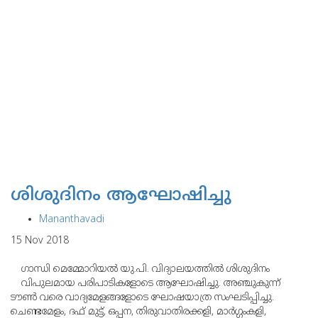
ശിശുദിനം ആഘോഷിച്ചു
Mananthavadi
15 Nov 2018
ഗാന്ധി മെമ്മോറിയല്‍ യു.പി. വിദ്യാലയത്തില്‍ ശിശുദിനം
വിപുലമായ പരിപാടികളോടെ ആഘോഷിച്ചു. അഞ്ചുകുന്ന്
ടൗണ്‍ വരെ വാദ്യമേളങ്ങളോടെ ഘോഷയാത്ര സംഘടിപ്പിച്ചു.
ചെണ്ടമേളം, ദഫ് മുട്ട്, ഒപ്പന, തിരുവാതിരക്കളി, മാര്‍ഗ്ഗംകളി,